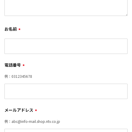
お名前
*
電話番号
*
例：0312345678
メールアドレス
*
例：abc@info-mail.shop.ntv.co.jp