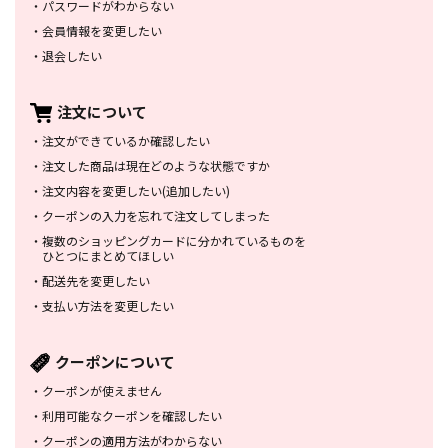
・
パスワードがわからない
・
会員情報を変更したい
・
退会したい
注文について
・
注文ができているか確認したい
・
注文した商品は
現在どのような状態ですか
・
注文内容を変更したい
(追加したい)
・
クーポンの入力を忘れて
注文してしまった
・
複数のショッピングカードに
分かれているものを
ひとつにまとめてほしい
・
配送先を変更したい
・
支払い方法を変更したい
クーポンについて
・
クーポンが使えません
・
利用可能なクーポンを確認したい
・
クーポンの適用方法がわからない