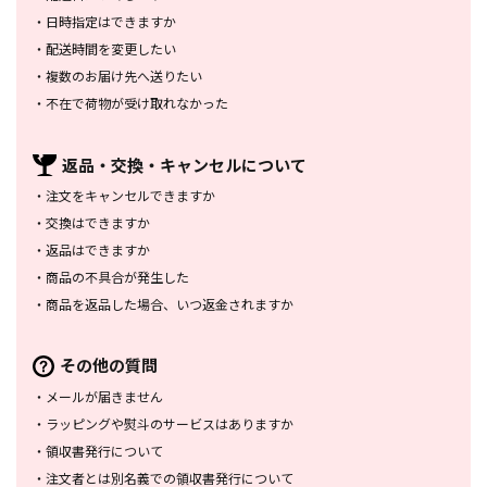
・
日時指定はできますか
・
配送時間を変更したい
・
複数のお届け先へ送りたい
・
不在で荷物が受け取れなかった
返品・交換・
キャンセルについて
・
注文をキャンセルできますか
・
交換はできますか
・
返品はできますか
・
商品の不具合が発生した
・
商品を返品した場合、
いつ返金されますか
その他の質問
・
メールが届きません
・
ラッピングや熨斗のサービスは
ありますか
・
領収書発行について
・
注文者とは別名義での領収書発行
について