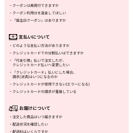
・
クーポンは再発行できますか
・
クーポン利用分を返金してほしい
・
「誕生日クーポン」はありますか
支払いについて
・
どのような支払い方法がありますか
・
クレジットカードでの分割払いは
できますか
・
「代金引換」払いで注文したが、
クレジットカード払いへ変更したい
・
「クレジットカード」払いにした場合、
請求(決済)はいつになるのか
・
クレジットカードが使用できない
(エラーになる)
・
クレジットカードの請求が重複している
お届けについて
・
注文した商品はいつ届きますか
・
配送状況を確認したい
・
配送料はいくらですか