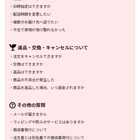
・
日時指定はできますか
・
配送時間を変更したい
・
複数のお届け先へ送りたい
・
不在で荷物が受け取れなかった
返品・交換・
キャンセルについて
・
注文をキャンセルできますか
・
交換はできますか
・
返品はできますか
・
商品の不具合が発生した
・
商品を返品した場合、
いつ返金されますか
その他の質問
・
メールが届きません
・
ラッピングや熨斗のサービスは
ありますか
・
領収書発行について
・
注文者とは別名義での領収書発行
について