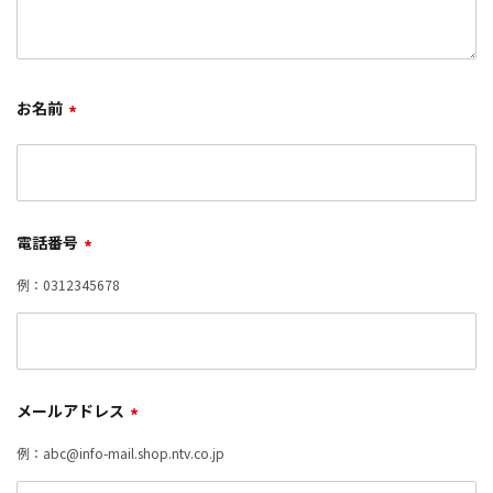
お名前
*
電話番号
*
例：0312345678
メールアドレス
*
例：abc@info-mail.shop.ntv.co.jp