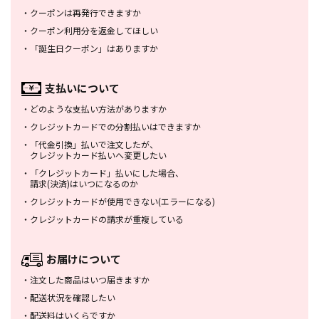
・
クーポンは再発行できますか
・
クーポン利用分を返金してほしい
・
「誕生日クーポン」はありますか
支払いについて
・
どのような支払い方法がありますか
・
クレジットカードでの分割払いは
できますか
・
「代金引換」払いで注文したが、
クレジットカード払いへ変更したい
・
「クレジットカード」払いにした場合、
請求(決済)はいつになるのか
・
クレジットカードが使用できない
(エラーになる)
・
クレジットカードの請求が重複している
お届けについて
・
注文した商品はいつ届きますか
・
配送状況を確認したい
・
配送料はいくらですか