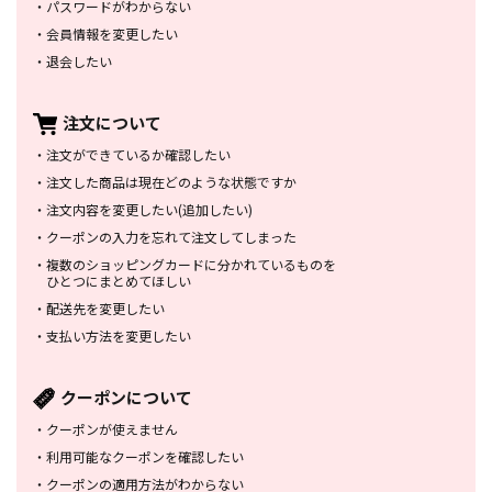
・
パスワードがわからない
・
会員情報を変更したい
・
退会したい
注文について
・
注文ができているか確認したい
・
注文した商品は
現在どのような状態ですか
・
注文内容を変更したい
(追加したい)
・
クーポンの入力を忘れて
注文してしまった
・
複数のショッピングカードに
分かれているものを
ひとつにまとめてほしい
・
配送先を変更したい
・
支払い方法を変更したい
クーポンについて
・
クーポンが使えません
・
利用可能なクーポンを確認したい
・
クーポンの適用方法がわからない