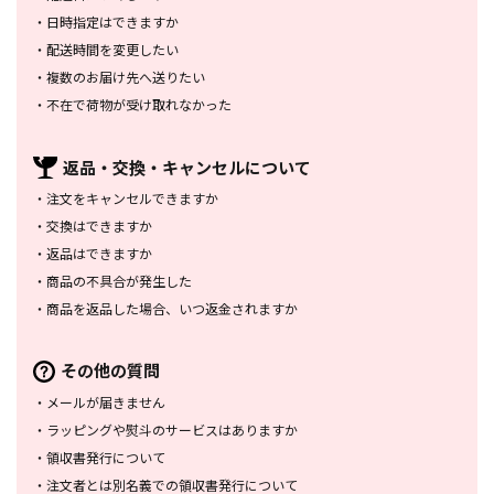
・
日時指定はできますか
・
配送時間を変更したい
・
複数のお届け先へ送りたい
・
不在で荷物が受け取れなかった
返品・交換・
キャンセルについて
・
注文をキャンセルできますか
・
交換はできますか
・
返品はできますか
・
商品の不具合が発生した
・
商品を返品した場合、
いつ返金されますか
その他の質問
・
メールが届きません
・
ラッピングや熨斗のサービスは
ありますか
・
領収書発行について
・
注文者とは別名義での領収書発行
について