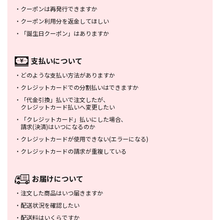
・
クーポンは再発行できますか
・
クーポン利用分を返金してほしい
・
「誕生日クーポン」はありますか
支払いについて
・
どのような支払い方法がありますか
・
クレジットカードでの分割払いは
できますか
・
「代金引換」払いで注文したが、
クレジットカード払いへ変更したい
・
「クレジットカード」払いにした場合、
請求(決済)はいつになるのか
・
クレジットカードが使用できない
(エラーになる)
・
クレジットカードの請求が重複している
お届けについて
・
注文した商品はいつ届きますか
・
配送状況を確認したい
・
配送料はいくらですか