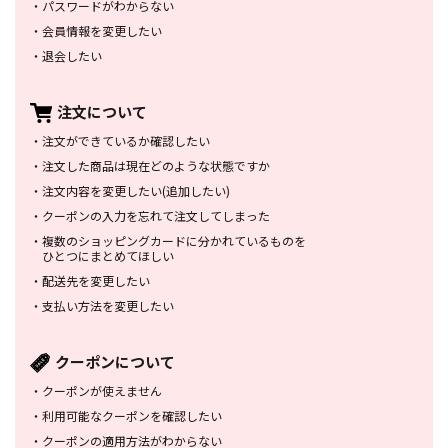
・
パスワードがわからない
・
会員情報を変更したい
・
退会したい
注文について
・
注文ができているか確認したい
・
注文した商品は
現在どのような状態ですか
・
注文内容を変更したい
(追加したい)
・
クーポンの入力を忘れて
注文してしまった
・
複数のショッピングカードに
分かれているものを
ひとつにまとめてほしい
・
配送先を変更したい
・
支払い方法を変更したい
クーポンについて
・
クーポンが使えません
・
利用可能なクーポンを確認したい
・
クーポンの適用方法がわからない