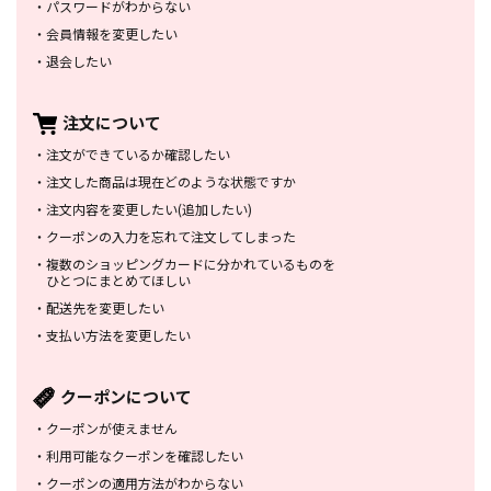
・
パスワードがわからない
・
会員情報を変更したい
・
退会したい
注文について
・
注文ができているか確認したい
・
注文した商品は
現在どのような状態ですか
・
注文内容を変更したい
(追加したい)
・
クーポンの入力を忘れて
注文してしまった
・
複数のショッピングカードに
分かれているものを
ひとつにまとめてほしい
・
配送先を変更したい
・
支払い方法を変更したい
クーポンについて
・
クーポンが使えません
・
利用可能なクーポンを確認したい
・
クーポンの適用方法がわからない