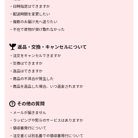
・
日時指定はできますか
・
配送時間を変更したい
・
複数のお届け先へ送りたい
・
不在で荷物が受け取れなかった
返品・交換・
キャンセルについて
・
注文をキャンセルできますか
・
交換はできますか
・
返品はできますか
・
商品の不具合が発生した
・
商品を返品した場合、
いつ返金されますか
その他の質問
・
メールが届きません
・
ラッピングや熨斗のサービスは
ありますか
・
領収書発行について
・
注文者とは別名義での領収書発行
について