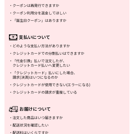
・
クーポンは再発行できますか
・
クーポン利用分を返金してほしい
・
「誕生日クーポン」はありますか
支払いについて
・
どのような支払い方法がありますか
・
クレジットカードでの分割払いは
できますか
・
「代金引換」払いで注文したが、
クレジットカード払いへ変更したい
・
「クレジットカード」払いにした場合、
請求(決済)はいつになるのか
・
クレジットカードが使用できない
(エラーになる)
・
クレジットカードの請求が重複している
お届けについて
・
注文した商品はいつ届きますか
・
配送状況を確認したい
・
配送料はいくらですか