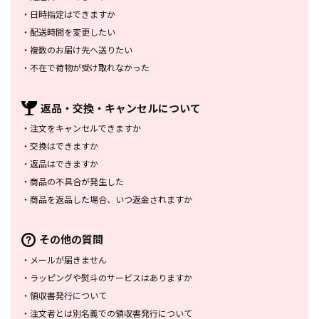
・
日時指定はできますか
・
配送時間を変更したい
・
複数のお届け先へ送りたい
・
不在で荷物が受け取れなかった
返品・交換・
キャンセルについて
・
注文をキャンセルできますか
・
交換はできますか
・
返品はできますか
・
商品の不具合が発生した
・
商品を返品した場合、
いつ返金されますか
その他の質問
・
メールが届きません
・
ラッピングや熨斗のサービスは
ありますか
・
領収書発行について
・
注文者とは別名義での領収書発行
について