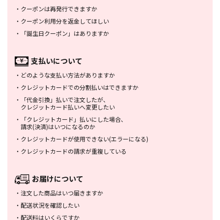
・
クーポンは再発行できますか
・
クーポン利用分を返金してほしい
・
「誕生日クーポン」はありますか
支払いについて
・
どのような支払い方法がありますか
・
クレジットカードでの分割払いは
できますか
・
「代金引換」払いで注文したが、
クレジットカード払いへ変更したい
・
「クレジットカード」払いにした場合、
請求(決済)はいつになるのか
・
クレジットカードが使用できない
(エラーになる)
・
クレジットカードの請求が重複している
お届けについて
・
注文した商品はいつ届きますか
・
配送状況を確認したい
・
配送料はいくらですか