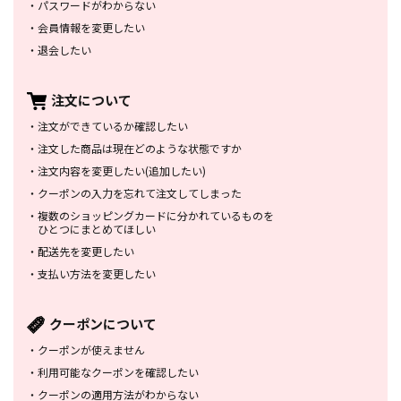
・
パスワードがわからない
・
会員情報を変更したい
・
退会したい
注文について
・
注文ができているか確認したい
・
注文した商品は
現在どのような状態ですか
・
注文内容を変更したい
(追加したい)
・
クーポンの入力を忘れて
注文してしまった
・
複数のショッピングカードに
分かれているものを
ひとつにまとめてほしい
・
配送先を変更したい
・
支払い方法を変更したい
クーポンについて
・
クーポンが使えません
・
利用可能なクーポンを確認したい
・
クーポンの適用方法がわからない