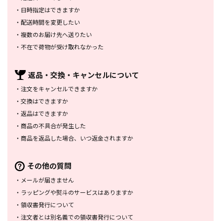
・
日時指定はできますか
・
配送時間を変更したい
・
複数のお届け先へ送りたい
・
不在で荷物が受け取れなかった
返品・交換・
キャンセルについて
・
注文をキャンセルできますか
・
交換はできますか
・
返品はできますか
・
商品の不具合が発生した
・
商品を返品した場合、
いつ返金されますか
その他の質問
・
メールが届きません
・
ラッピングや熨斗のサービスは
ありますか
・
領収書発行について
・
注文者とは別名義での領収書発行
について