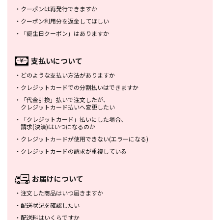
・
クーポンは再発行できますか
・
クーポン利用分を返金してほしい
・
「誕生日クーポン」はありますか
支払いについて
・
どのような支払い方法がありますか
・
クレジットカードでの分割払いは
できますか
・
「代金引換」払いで注文したが、
クレジットカード払いへ変更したい
・
「クレジットカード」払いにした場合、
請求(決済)はいつになるのか
・
クレジットカードが使用できない
(エラーになる)
・
クレジットカードの請求が重複している
お届けについて
・
注文した商品はいつ届きますか
・
配送状況を確認したい
・
配送料はいくらですか