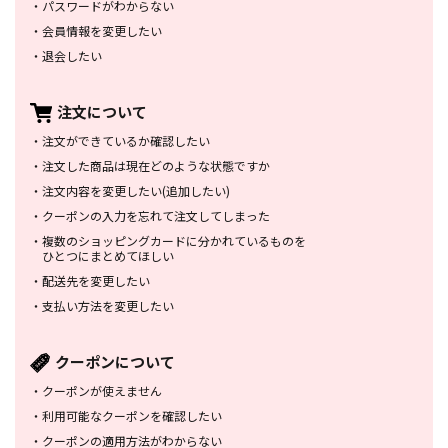
・
パスワードがわからない
・
会員情報を変更したい
・
退会したい
注文について
・
注文ができているか確認したい
・
注文した商品は
現在どのような状態ですか
・
注文内容を変更したい
(追加したい)
・
クーポンの入力を忘れて
注文してしまった
・
複数のショッピングカードに
分かれているものを
ひとつにまとめてほしい
・
配送先を変更したい
・
支払い方法を変更したい
クーポンについて
・
クーポンが使えません
・
利用可能なクーポンを確認したい
・
クーポンの適用方法がわからない