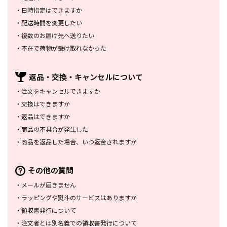
・
日時指定はできますか
・
配送時間を変更したい
・
複数のお届け先へ送りたい
・
不在で荷物が受け取れなかった
返品・交換・
キャンセルについて
・
注文をキャンセルできますか
・
交換はできますか
・
返品はできますか
・
商品の不具合が発生した
・
商品を返品した場合、
いつ返金されますか
その他の質問
・
メールが届きません
・
ラッピングや熨斗のサービスは
ありますか
・
領収書発行について
・
注文者とは別名義での領収書発行
について