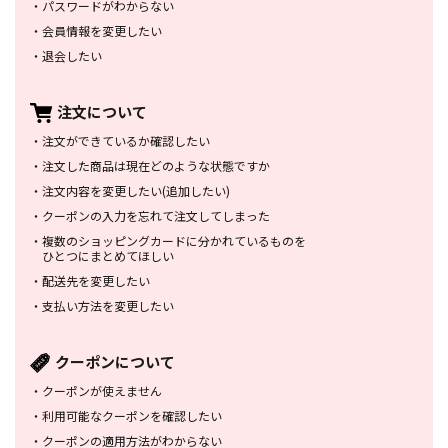
・
パスワードがわからない
・
会員情報を変更したい
・
退会したい
注文について
・
注文ができているか確認したい
・
注文した商品は
現在どのような状態ですか
・
注文内容を変更したい
(追加したい)
・
クーポンの入力を忘れて
注文してしまった
・
複数のショッピングカードに
分かれているものを
ひとつにまとめてほしい
・
配送先を変更したい
・
支払い方法を変更したい
クーポンについて
・
クーポンが使えません
・
利用可能なクーポンを確認したい
・
クーポンの適用方法がわからない