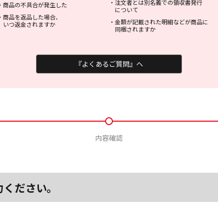
・
注文者とは別名義での領収書発行
・
商品の不具合が発生した
について
・
商品を返品した場合、
・
金額が記載された明細などが商品に
いつ返金されますか
同梱されますか
『よくあるご質問』へ
内容確認
力ください。