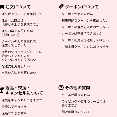
注文について
クーポンについて
・
注文ができているか確認したい
・
クーポンが使えません
・
注文した商品は
・
利用可能なクーポンを確認したい
現在どのような状態ですか
・
クーポンの適用方法がわからない
・
注文内容を変更したい
・
クーポンは再発行できますか
(追加したい)
・
クーポン利用分を返金してほしい
・
クーポンの入力を忘れて
注文してしまった
・
「誕生日クーポン」はありますか
・
複数のショッピングカードに
分かれているものを
ひとつにまとめてほしい
・
配送先を変更したい
・
支払い方法を変更したい
返品・交換・
その他の質問
キャンセルについて
・
メールが届きません
・
注文をキャンセルできますか
・
ラッピングや熨斗のサービスは
ありますか
・
交換はできますか
・
領収書発行について
・
返品はできますか