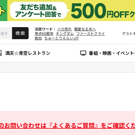
注目ワード
バカ売れ
親愛なる夫へ
笑点60周年
キングダム
ファーストクライ
ゲスト
告白
ちゅーとりえらいぶ!!
満天☆青空レストラン
番組・映画・イベント
のお問い合わせは
『よくあるご質問』をご確認く