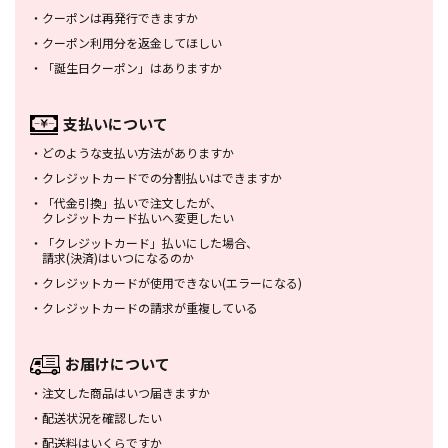
・
クーポンは再発行できますか
・
クーポン利用分を返金してほしい
・
「誕生日クーポン」はありますか
支払いについて
・
どのような支払い方法がありますか
・
クレジットカードでの分割払いは
できますか
・
「代金引換」払いで注文したが、
クレジットカード払いへ変更したい
・
「クレジットカード」払いにした場合、
請求(決済)はいつになるのか
・
クレジットカードが使用できない
(エラーになる)
・
クレジットカードの請求が重複している
お届けについて
・
注文した商品はいつ届きますか
・
配送状況を確認したい
・
配送料はいくらですか