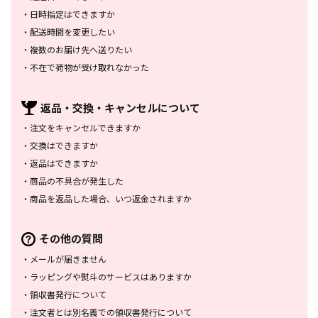
・
日時指定はできますか
・
配送時間を変更したい
・
複数のお届け先へ送りたい
・
不在で荷物が受け取れなかった
返品・交換・
キャンセルについて
・
注文をキャンセルできますか
・
交換はできますか
・
返品はできますか
・
商品の不具合が発生した
・
商品を返品した場合、
いつ返金されますか
その他の質問
・
メールが届きません
・
ラッピングや熨斗のサービスは
ありますか
・
領収書発行について
・
注文者とは別名義での領収書発行
について