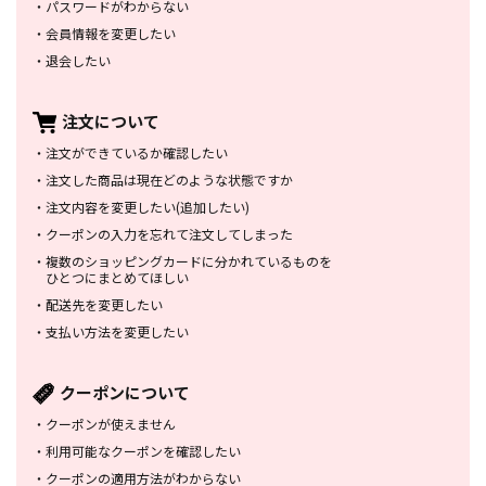
・
パスワードがわからない
・
会員情報を変更したい
・
退会したい
注文について
・
注文ができているか確認したい
・
注文した商品は
現在どのような状態ですか
・
注文内容を変更したい
(追加したい)
・
クーポンの入力を忘れて
注文してしまった
・
複数のショッピングカードに
分かれているものを
ひとつにまとめてほしい
・
配送先を変更したい
・
支払い方法を変更したい
クーポンについて
・
クーポンが使えません
・
利用可能なクーポンを確認したい
・
クーポンの適用方法がわからない