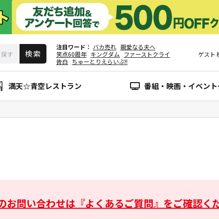
注目ワード
バカ売れ
親愛なる夫へ
笑点60周年
キングダム
ファーストクライ
ゲスト
告白
ちゅーとりえらいぶ!!
満天☆青空レストラン
番組・映画・イベント
のお問い合わせは
『よくあるご質問』をご確認く