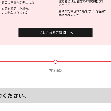
・
注文者とは別名義での領収書発行
・
商品の不具合が発生した
について
・
商品を返品した場合、
・
金額が記載された明細などが商品に
いつ返金されますか
同梱されますか
『よくあるご質問』へ
内容確認
力ください。