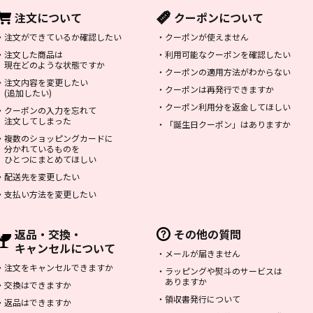
注文について
クーポンについて
・
注文ができているか確認したい
・
クーポンが使えません
・
注文した商品は
・
利用可能なクーポンを確認したい
現在どのような状態ですか
・
クーポンの適用方法がわからない
・
注文内容を変更したい
・
クーポンは再発行できますか
(追加したい)
・
クーポン利用分を返金してほしい
・
クーポンの入力を忘れて
注文してしまった
・
「誕生日クーポン」はありますか
・
複数のショッピングカードに
分かれているものを
ひとつにまとめてほしい
・
配送先を変更したい
・
支払い方法を変更したい
返品・交換・
その他の質問
キャンセルについて
・
メールが届きません
・
注文をキャンセルできますか
・
ラッピングや熨斗のサービスは
ありますか
・
交換はできますか
・
領収書発行について
・
返品はできますか