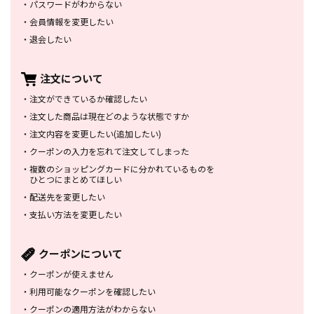
・
パスワードがわからない
・
会員情報を変更したい
・
退会したい
注文について
・
注文ができているか確認したい
・
注文した商品は
現在どのような状態ですか
・
注文内容を変更したい
(追加したい)
・
クーポンの入力を忘れて
注文してしまった
・
複数のショッピングカードに
分かれているものを
ひとつにまとめてほしい
・
配送先を変更したい
・
支払い方法を変更したい
クーポンについて
・
クーポンが使えません
・
利用可能なクーポンを確認したい
・
クーポンの適用方法がわからない