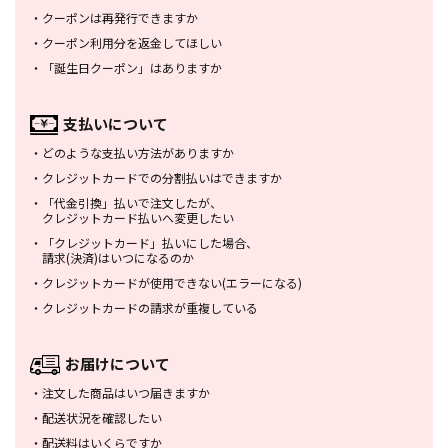
・
クーポンは再発行できますか
・
クーポン利用分を返金してほしい
・
「誕生日クーポン」はありますか
支払いについて
・
どのような支払い方法がありますか
・
クレジットカードでの分割払いは
できますか
・
「代金引換」払いで注文したが、
クレジットカード払いへ変更したい
・
「クレジットカード」払いにした場合、
請求(決済)はいつになるのか
・
クレジットカードが使用できない
(エラーになる)
・
クレジットカードの請求が重複している
お届けについて
・
注文した商品はいつ届きますか
・
配送状況を確認したい
・
配送料はいくらですか