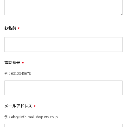
お名前
*
電話番号
*
例：0312345678
メールアドレス
*
例：abc@info-mail.shop.ntv.co.jp