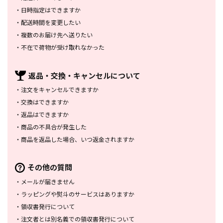
・
日時指定はできますか
・
配送時間を変更したい
・
複数のお届け先へ送りたい
・
不在で荷物が受け取れなかった
返品・交換・
キャンセルについて
・
注文をキャンセルできますか
・
交換はできますか
・
返品はできますか
・
商品の不具合が発生した
・
商品を返品した場合、
いつ返金されますか
その他の質問
・
メールが届きません
・
ラッピングや熨斗のサービスは
ありますか
・
領収書発行について
・
注文者とは別名義での領収書発行
について