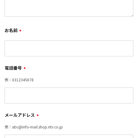
お名前
*
電話番号
*
例：0312345678
メールアドレス
*
例：abc@info-mail.shop.ntv.co.jp