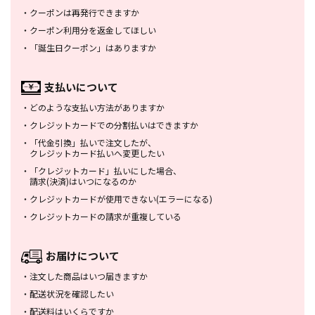
・
クーポンは再発行できますか
・
クーポン利用分を返金してほしい
・
「誕生日クーポン」はありますか
支払いについて
・
どのような支払い方法がありますか
・
クレジットカードでの分割払いは
できますか
・
「代金引換」払いで注文したが、
クレジットカード払いへ変更したい
・
「クレジットカード」払いにした場合、
請求(決済)はいつになるのか
・
クレジットカードが使用できない
(エラーになる)
・
クレジットカードの請求が重複している
お届けについて
・
注文した商品はいつ届きますか
・
配送状況を確認したい
・
配送料はいくらですか