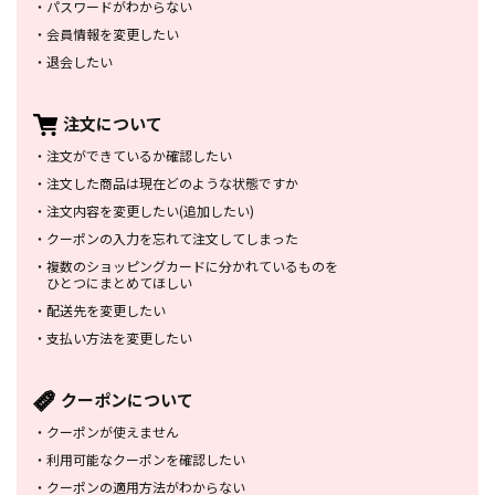
・
パスワードがわからない
・
会員情報を変更したい
・
退会したい
注文について
・
注文ができているか確認したい
・
注文した商品は
現在どのような状態ですか
・
注文内容を変更したい
(追加したい)
・
クーポンの入力を忘れて
注文してしまった
・
複数のショッピングカードに
分かれているものを
ひとつにまとめてほしい
・
配送先を変更したい
・
支払い方法を変更したい
クーポンについて
・
クーポンが使えません
・
利用可能なクーポンを確認したい
・
クーポンの適用方法がわからない