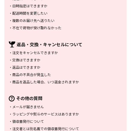
・
日時指定はできますか
・
配送時間を変更したい
・
複数のお届け先へ送りたい
・
不在で荷物が受け取れなかった
返品・交換・
キャンセルについて
・
注文をキャンセルできますか
・
交換はできますか
・
返品はできますか
・
商品の不具合が発生した
・
商品を返品した場合、
いつ返金されますか
その他の質問
・
メールが届きません
・
ラッピングや熨斗のサービスは
ありますか
・
領収書発行について
・
注文者とは別名義での領収書発行
について