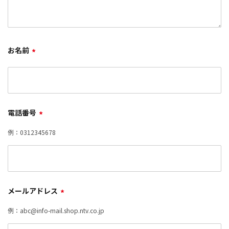
お名前
*
電話番号
*
例：0312345678
メールアドレス
*
例：abc@info-mail.shop.ntv.co.jp