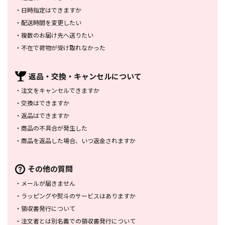
・
日時指定はできますか
・
配送時間を変更したい
・
複数のお届け先へ送りたい
・
不在で荷物が受け取れなかった
返品・交換・
キャンセルについて
・
注文をキャンセルできますか
・
交換はできますか
・
返品はできますか
・
商品の不具合が発生した
・
商品を返品した場合、
いつ返金されますか
その他の質問
・
メールが届きません
・
ラッピングや熨斗のサービスは
ありますか
・
領収書発行について
・
注文者とは別名義での領収書発行
について