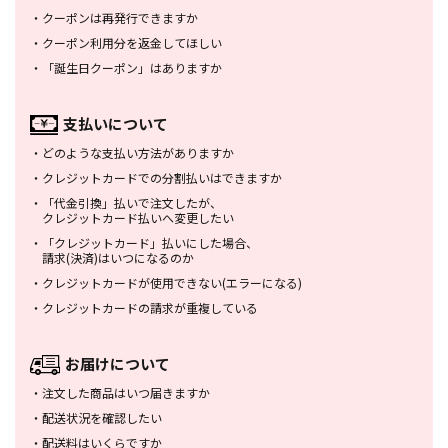
・
クーポンは再発行できますか
・
クーポン利用分を返金してほしい
・
「誕生日クーポン」はありますか
支払いについて
・
どのような支払い方法がありますか
・
クレジットカードでの分割払いは
できますか
・
「代金引換」払いで注文したが、
クレジットカード払いへ変更したい
・
「クレジットカード」払いにした場合、
請求(決済)はいつになるのか
・
クレジットカードが使用できない
(エラーになる)
・
クレジットカードの請求が重複している
お届けについて
・
注文した商品はいつ届きますか
・
配送状況を確認したい
・
配送料はいくらですか