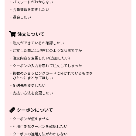
・
パスワードがわからない
・
会員情報を変更したい
・
退会したい
注文について
・
注文ができているか確認したい
・
注文した商品は
現在どのような状態ですか
・
注文内容を変更したい
(追加したい)
・
クーポンの入力を忘れて
注文してしまった
・
複数のショッピングカードに
分かれているものを
ひとつにまとめてほしい
・
配送先を変更したい
・
支払い方法を変更したい
クーポンについて
・
クーポンが使えません
・
利用可能なクーポンを確認したい
・
クーポンの適用方法がわからない