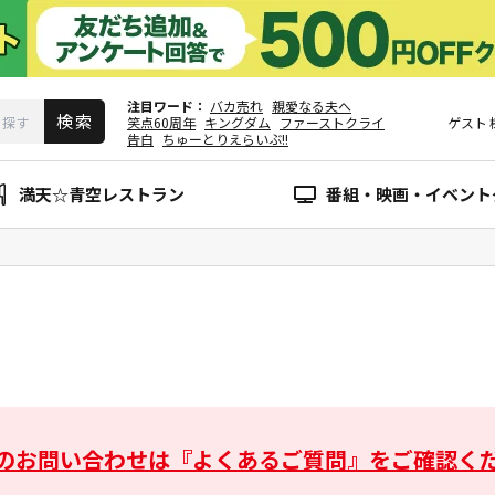
注目ワード
バカ売れ
親愛なる夫へ
笑点60周年
キングダム
ファーストクライ
ゲスト
告白
ちゅーとりえらいぶ!!
満天☆青空レストラン
番組・映画・イベント
のお問い合わせは
『よくあるご質問』をご確認く