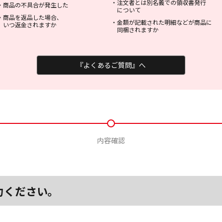
・
注文者とは別名義での領収書発行
・
商品の不具合が発生した
について
・
商品を返品した場合、
・
金額が記載された明細などが商品に
いつ返金されますか
同梱されますか
『よくあるご質問』へ
内容確認
力ください。