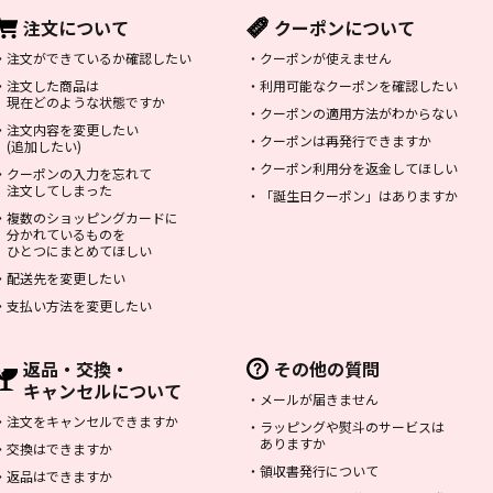
注文について
クーポンについて
・
注文ができているか確認したい
・
クーポンが使えません
・
注文した商品は
・
利用可能なクーポンを確認したい
現在どのような状態ですか
・
クーポンの適用方法がわからない
・
注文内容を変更したい
・
クーポンは再発行できますか
(追加したい)
・
クーポン利用分を返金してほしい
・
クーポンの入力を忘れて
注文してしまった
・
「誕生日クーポン」はありますか
・
複数のショッピングカードに
分かれているものを
ひとつにまとめてほしい
・
配送先を変更したい
・
支払い方法を変更したい
返品・交換・
その他の質問
キャンセルについて
・
メールが届きません
・
注文をキャンセルできますか
・
ラッピングや熨斗のサービスは
ありますか
・
交換はできますか
・
領収書発行について
・
返品はできますか