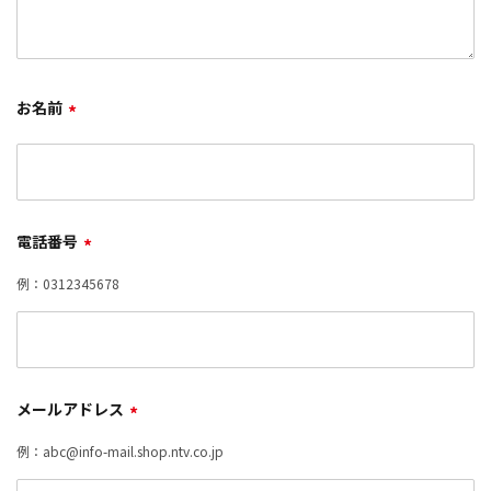
お名前
*
電話番号
*
例：0312345678
メールアドレス
*
例：abc@info-mail.shop.ntv.co.jp