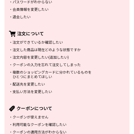
・
パスワードがわからない
・
会員情報を変更したい
・
退会したい
注文について
・
注文ができているか確認したい
・
注文した商品は
現在どのような状態ですか
・
注文内容を変更したい
(追加したい)
・
クーポンの入力を忘れて
注文してしまった
・
複数のショッピングカードに
分かれているものを
ひとつにまとめてほしい
・
配送先を変更したい
・
支払い方法を変更したい
クーポンについて
・
クーポンが使えません
・
利用可能なクーポンを確認したい
・
クーポンの適用方法がわからない