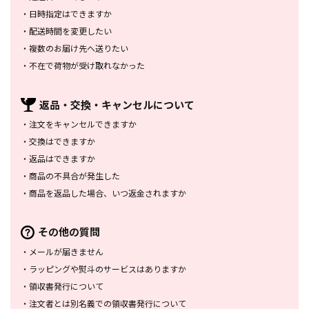
・
日時指定はできますか
・
配送時間を変更したい
・
複数のお届け先へ送りたい
・
不在で荷物が受け取れなかった
返品・交換・
キャンセルについて
・
注文をキャンセルできますか
・
交換はできますか
・
返品はできますか
・
商品の不具合が発生した
・
商品を返品した場合、
いつ返金されますか
その他の質問
・
メールが届きません
・
ラッピングや熨斗のサービスは
ありますか
・
領収書発行について
・
注文者とは別名義での領収書発行
について