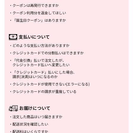
・
クーポンは再発行できますか
・
クーポン利用分を返金してほしい
・
「誕生日クーポン」はありますか
支払いについて
・
どのような支払い方法がありますか
・
クレジットカードでの分割払いは
できますか
・
「代金引換」払いで注文したが、
クレジットカード払いへ変更したい
・
「クレジットカード」払いにした場合、
請求(決済)はいつになるのか
・
クレジットカードが使用できない
(エラーになる)
・
クレジットカードの請求が重複している
お届けについて
・
注文した商品はいつ届きますか
・
配送状況を確認したい
・
配送料はいくらですか