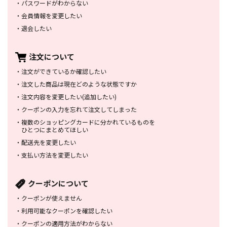
・
パスワードがわからない
・
会員情報を変更したい
・
退会したい
注文について
・
注文ができているか確認したい
・
注文した商品は
現在どのような状態ですか
・
注文内容を変更したい
(追加したい)
・
クーポンの入力を忘れて
注文してしまった
・
複数のショッピングカードに
分かれているものを
ひとつにまとめてほしい
・
配送先を変更したい
・
支払い方法を変更したい
クーポンについて
・
クーポンが使えません
・
利用可能なクーポンを確認したい
・
クーポンの適用方法がわからない