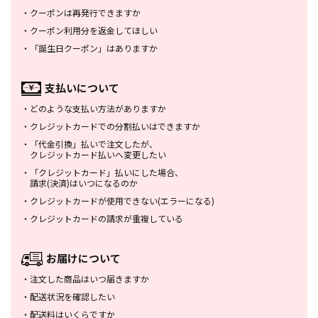
・
クーポンは再発行できますか
・
クーポン利用分を返金してほしい
・
「誕生日クーポン」はありますか
支払いについて
・
どのような支払い方法がありますか
・
クレジットカードでの分割払いは
できますか
・
「代金引換」払いで注文したが、
クレジットカード払いへ変更したい
・
「クレジットカード」払いにした場合、
請求(決済)はいつになるのか
・
クレジットカードが使用できない
(エラーになる)
・
クレジットカードの請求が重複している
お届けについて
・
注文した商品はいつ届きますか
・
配送状況を確認したい
・
配送料はいくらですか