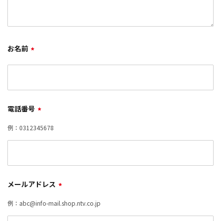
お名前
*
電話番号
*
例：0312345678
メールアドレス
*
例：abc@info-mail.shop.ntv.co.jp