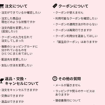
注文について
クーポンについて
・
注文ができているか確認したい
・
クーポンが使えません
・
注文した商品は
・
利用可能なクーポンを確認したい
現在どのような状態ですか
・
クーポンの適用方法がわからない
・
注文内容を変更したい
・
クーポンは再発行できますか
(追加したい)
・
クーポン利用分を返金してほしい
・
クーポンの入力を忘れて
注文してしまった
・
「誕生日クーポン」はありますか
・
複数のショッピングカードに
分かれているものを
ひとつにまとめてほしい
・
配送先を変更したい
・
支払い方法を変更したい
返品・交換・
その他の質問
キャンセルについて
・
メールが届きません
・
注文をキャンセルできますか
・
ラッピングや熨斗のサービスは
ありますか
・
交換はできますか
・
領収書発行について
・
返品はできますか