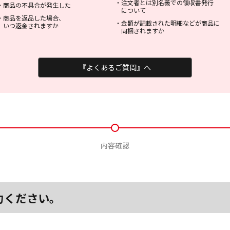
・
注文者とは別名義での領収書発行
・
商品の不具合が発生した
について
・
商品を返品した場合、
・
金額が記載された明細などが商品に
いつ返金されますか
同梱されますか
『よくあるご質問』へ
内容確認
力ください。