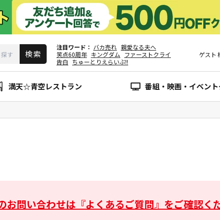
注目ワード
バカ売れ
親愛なる夫へ
笑点60周年
キングダム
ファーストクライ
ゲスト
告白
ちゅーとりえらいぶ!!
満天☆青空レストラン
番組・映画・イベント
のお問い合わせは
『よくあるご質問』をご確認く