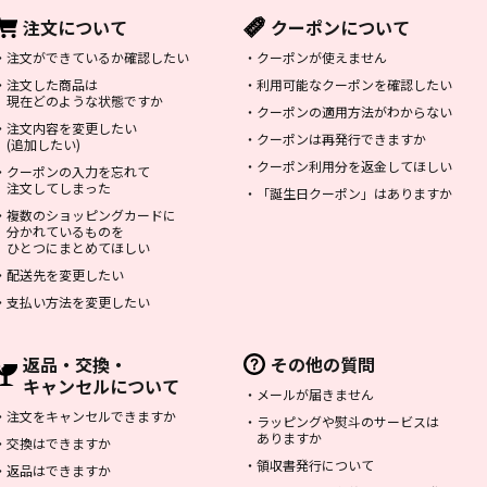
注文について
クーポンについて
・
注文ができているか確認したい
・
クーポンが使えません
・
注文した商品は
・
利用可能なクーポンを確認したい
現在どのような状態ですか
・
クーポンの適用方法がわからない
・
注文内容を変更したい
・
クーポンは再発行できますか
(追加したい)
・
クーポン利用分を返金してほしい
・
クーポンの入力を忘れて
注文してしまった
・
「誕生日クーポン」はありますか
・
複数のショッピングカードに
分かれているものを
ひとつにまとめてほしい
・
配送先を変更したい
・
支払い方法を変更したい
返品・交換・
その他の質問
キャンセルについて
・
メールが届きません
・
注文をキャンセルできますか
・
ラッピングや熨斗のサービスは
ありますか
・
交換はできますか
・
領収書発行について
・
返品はできますか