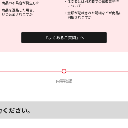
・
注文者とは別名義での領収書発行
・
商品の不具合が発生した
について
・
商品を返品した場合、
・
金額が記載された明細などが商品に
いつ返金されますか
同梱されますか
『よくあるご質問』へ
内容確認
力ください。