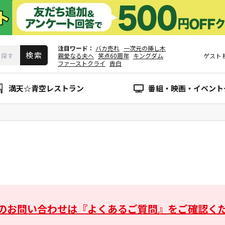
注目ワード
バカ売れ
一次元の挿し木
親愛なる夫へ
笑点60周年
キングダム
ゲスト
ファーストクライ
告白
満天☆青空レストラン
番組・映画・イベント
のお問い合わせは
『よくあるご質問』をご確認く