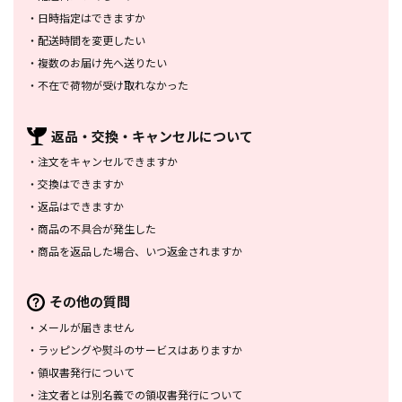
・
日時指定はできますか
・
配送時間を変更したい
・
複数のお届け先へ送りたい
・
不在で荷物が受け取れなかった
返品・交換・
キャンセルについて
・
注文をキャンセルできますか
・
交換はできますか
・
返品はできますか
・
商品の不具合が発生した
・
商品を返品した場合、
いつ返金されますか
その他の質問
・
メールが届きません
・
ラッピングや熨斗のサービスは
ありますか
・
領収書発行について
・
注文者とは別名義での領収書発行
について