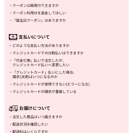
・
クーポンは再発行できますか
・
クーポン利用分を返金してほしい
・
「誕生日クーポン」はありますか
支払いについて
・
どのような支払い方法がありますか
・
クレジットカードでの分割払いは
できますか
・
「代金引換」払いで注文したが、
クレジットカード払いへ変更したい
・
「クレジットカード」払いにした場合、
請求(決済)はいつになるのか
・
クレジットカードが使用できない
(エラーになる)
・
クレジットカードの請求が重複している
お届けについて
・
注文した商品はいつ届きますか
・
配送状況を確認したい
・
配送料はいくらですか