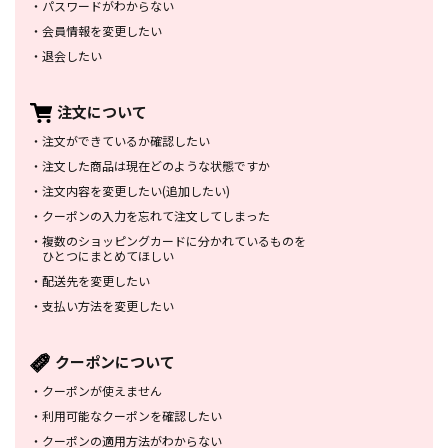
・
パスワードがわからない
・
会員情報を変更したい
・
退会したい
注文について
・
注文ができているか確認したい
・
注文した商品は
現在どのような状態ですか
・
注文内容を変更したい
(追加したい)
・
クーポンの入力を忘れて
注文してしまった
・
複数のショッピングカードに
分かれているものを
ひとつにまとめてほしい
・
配送先を変更したい
・
支払い方法を変更したい
クーポンについて
・
クーポンが使えません
・
利用可能なクーポンを確認したい
・
クーポンの適用方法がわからない