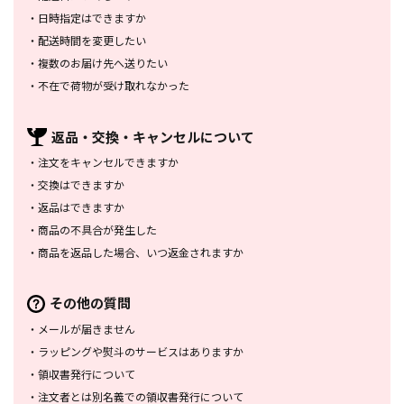
・
日時指定はできますか
・
配送時間を変更したい
・
複数のお届け先へ送りたい
・
不在で荷物が受け取れなかった
返品・交換・
キャンセルについて
・
注文をキャンセルできますか
・
交換はできますか
・
返品はできますか
・
商品の不具合が発生した
・
商品を返品した場合、
いつ返金されますか
その他の質問
・
メールが届きません
・
ラッピングや熨斗のサービスは
ありますか
・
領収書発行について
・
注文者とは別名義での領収書発行
について