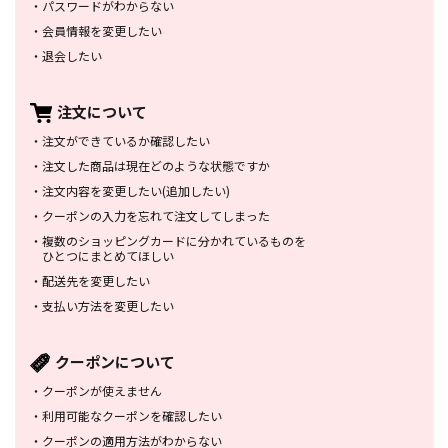
・
パスワードがわからない
・
会員情報を変更したい
・
退会したい
注文について
・
注文ができているか確認したい
・
注文した商品は
現在どのような状態ですか
・
注文内容を変更したい
(追加したい)
・
クーポンの入力を忘れて
注文してしまった
・
複数のショッピングカードに
分かれているものを
ひとつにまとめてほしい
・
配送先を変更したい
・
支払い方法を変更したい
クーポンについて
・
クーポンが使えません
・
利用可能なクーポンを確認したい
・
クーポンの適用方法がわからない