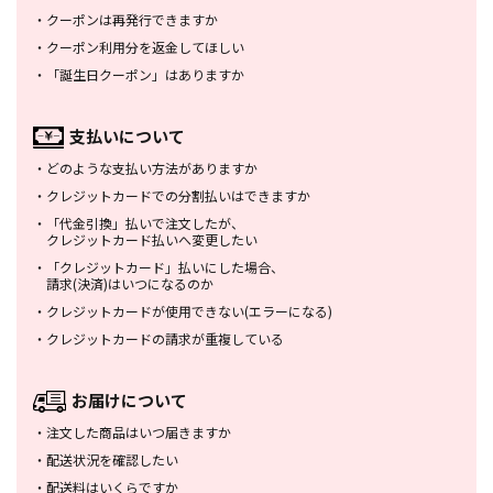
・
クーポンは再発行できますか
・
クーポン利用分を返金してほしい
・
「誕生日クーポン」はありますか
支払いについて
・
どのような支払い方法がありますか
・
クレジットカードでの分割払いは
できますか
・
「代金引換」払いで注文したが、
クレジットカード払いへ変更したい
・
「クレジットカード」払いにした場合、
請求(決済)はいつになるのか
・
クレジットカードが使用できない
(エラーになる)
・
クレジットカードの請求が重複している
お届けについて
・
注文した商品はいつ届きますか
・
配送状況を確認したい
・
配送料はいくらですか