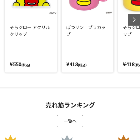
そらジロー アクリル
ぽつリン プラカッ
そらジ
クリップ
プ
ップ
¥550
¥418
¥418
(税込)
(税込)
(税
売れ筋ランキング
一覧へ