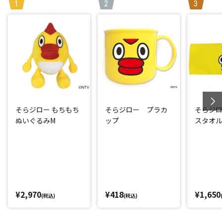
そらジロー もちもち
そらジロー プラカ
そらジ
ぬいぐるみM
ップ
スタオル
¥2,970
¥418
¥1,650
(税込)
(税込)