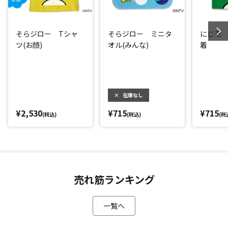
そらジロー Tシャ
そらジロー ミニタ
にじモ
ツ(お顔)
オル(みんな)
着
×
在庫なし
¥2,530
¥715
¥715
(税込)
(税込)
(税
売れ筋ランキング
一覧へ