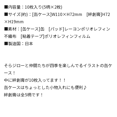
■内容量：10枚入り(5柄×2枚)
■サイズ(約)：[缶ケース]W110×H72mm [絆創膏]H72
×H19mm
■素材：[缶ケース]缶 [パッド]レーヨンポリオレフィン
不織布 [粘着テープ]ポリオレフィンフィルム
■製造国：日本
そらジローと仲間たちが四季を楽しんでるイラストの缶ケ
ース！
中に絆創膏が10枚入ってます！！
缶ケースはちょっとした小物入れにも便利♪
絆創膏は全5柄です！