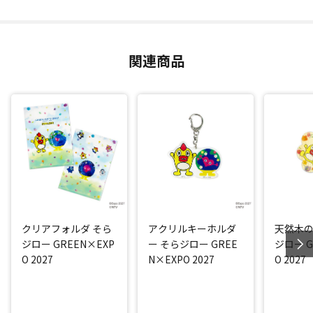
関連商品
クリアフォルダ そら
アクリルキーホルダ
天然木の
ジロー GREEN×EXP
ー そらジロー GREE
ジロー G
O 2027
N×EXPO 2027
O 2027