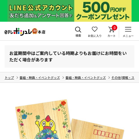
0
検索
お気に入り
カート
メニュー
お盆期間中はご案内している時期よりもお届けにお時間をい
ただく場合があります
トップ
番組・映画・イベントグッズ
番組・映画・イベントグッズ
その他(情報・スポ