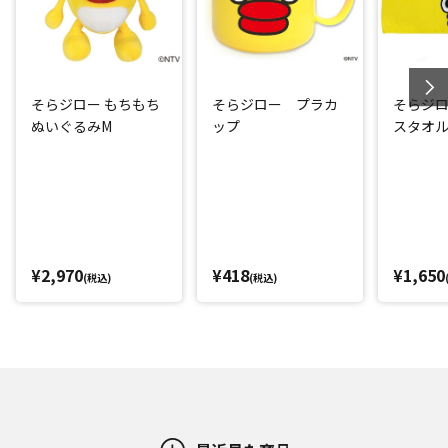
そらジロー もちもち
そらジロー プラカ
そらジ
ぬいぐるみM
ップ
スタオル
¥2,970
¥418
¥1,650
(税込)
(税込)