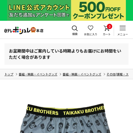
0
検索
お気に入り
カート
メニュー
お盆期間中はご案内している時期よりもお届けにお時間をい
ただく場合があります
トップ
番組・映画・イベントグッズ
番組・映画・イベントグッズ
その他(情報・スポ