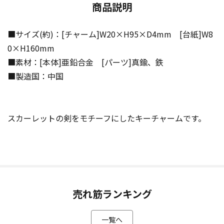
商品説明
■サイズ(約)：[チャーム]W20×H95×D4mm [台紙]W8
0×H160mm
■素材：[本体]亜鉛合金 [パーツ]真鍮、鉄
■製造国：中国
スカーレットの剣をモチーフにしたキーチャームです。
売れ筋ランキング
一覧へ