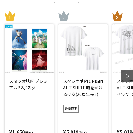
スタジオ地図 プレミ
スタジオ地図 ORIGIN
スタジオ地
アムB2ポスター
AL T SHIRT 時をかけ
AL T S
る少女(20周年ver.)
る少女（2
アイス
数量限定
¥1,650
¥5,019
¥5,019
(税込)
(税込)