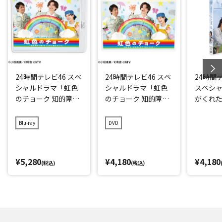
24時間テレビ46 スペ
24時間テレビ46 スペ
24時間
シャルドラマ「虹色
シャルドラマ「虹色
スペシャ
のチョーク 知的障が
のチョーク 知的障が
がくれ
い者と歩んだ町工場
い者と歩んだ町工場
闘った息
のキセキ」 Blu-ray
のキセキ」 DVD
日‐」
Blu-ray
DVD
¥5,280
¥4,180
¥4,180
(税込)
(税込)