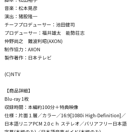
音楽：松本晃彦
演出：猪股隆一
チーフプロデューサー：池田健司
プロデューサー：福井雄太 能勢荘志
仲野尚之 難波利昭(AXON)
制作協力：AXON
製作著作：日本テレビ
(C)NTV
【商品詳細】
Blu-ray 1枚
収録時間：本編約100分＋特典映像
仕様：片面１層／カラー／16:9[1080i High-Definition]／
日本語リニアPCM 2.0ｃｈ ステレオ／バリアフリー日本語
字幕(本編のみ)／日本語音声ガイド(本編のみ)