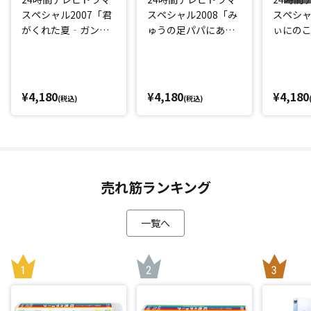
スペシャル2007「君
スペシャル2008「み
スペシャ
がくれた夏‐ガンと
ゅうの足パパにあげ
ぃにの
闘った息子の730
る」
いで」
日‐」
¥4,180
¥4,180
¥4,180
(税込)
(税込)
売れ筋ランキング
一覧へ