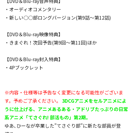
【DVD＆Blu-ray音声特典】
・オーディオコメンタリー
・新しい○○部ロングバージョン(第9話～第12話)
【DVD＆Blu-ray映像特典】
・きまぐれ！次回予告(第9回～第11回)ほか
【DVD＆Blu-ray封入特典】
・4Pブックレット
※内容・仕様等は予告なく変更になる可能性がございま
す。予めご了承ください。
3DCGアニメをセルアニメによ
うに仕上げる、アニメあるある・アドリブたっぷりの日常
系アニメ「てさぐれ! 部活もの」第2期。
ゆあ､ひーなが卒業した”てさぐり部”に新たな部員が登