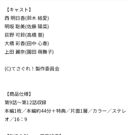
【キャスト】
西 明日香(鈴木 結愛)
明坂 聡美(佐藤 陽菜)
荻野 可鈴(高橋 葵)
大橋 彩香(田中 心春)
上田 麗奈(園田 萌舞子)
(C)てさぐれ！製作委員会
【商品仕様】
第9話～第12話収録
本編1枚／本編約44分＋特典／片面1層／カラー／ステレ
オ／16：9