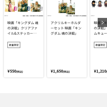
映画「キングダム 魂
アクリルキーホルダ
映画「キ
の決戦」クリアファ
ーセット 映画「キン
の決戦
イル&ステッカーセ
グダム 魂の決戦」
ムキュ
ット
数量限定
数量限定
¥550
¥1,650
¥1,210
(税込)
(税込)