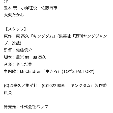
介
玉木 宏 小澤征悦 佐藤浩市
大沢たかお
【スタッフ】
原作：原 泰久「キングダム」(集英社「週刊ヤングジャン
プ」連載)
監督：佐藤信介
脚本：黒岩 勉 原 泰久
音楽：やまだ豊
主題歌：Mr.Children「生きろ」(TOY’S FACTORY)
(C)原泰久／集英社 (C)2022 映画 「キングダム」製作委
員会
発売元：株式会社バップ