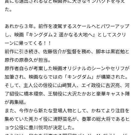
賞にも選出されるなど映画界に大きなインパクトを与え
た。
あれから３年。前作を凌駕するスケールへとパワーアップ
し、映画『キングダム２ 遥かなる大地へ』としてスクリ
ーンに帰ってくる！！
前作に引き続き、佐藤信介が監督を務め、脚本は黒岩勉と
原作の原泰久が担当。
原作者自らが考案した映画オリジナルのシーンやセリフが
加筆され、映画ならではの「キングダム」が構築された。
そして、主人公の信役に山﨑賢人、エイ政役に吉沢亮、河
了貂役に橋本環奈、王騎役に大沢たかおと豪華キャスト陣
が再集結。
また、今作から新たな登場人物として、かねてより注目を
集めていた羌カイ役に清野菜名が、秦軍の総大将であるヒ
ョウ公役に豊川悦司が決定した。