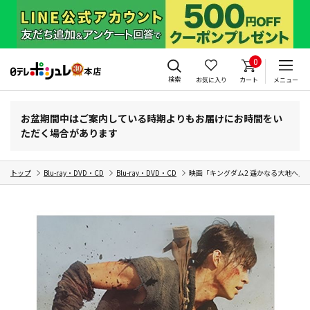
0
検索
お気に入り
カート
メニュー
お盆期間中はご案内している時期よりもお届けにお時間をい
ただく場合があります
トップ
Blu-ray・DVD・CD
Blu-ray・DVD・CD
映画「キングダム2 遥かなる大地へ」