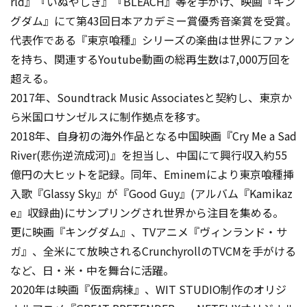
rld』『いぬやしき』『BLEACH』等を手がけ、映画『キン
グダム』にて第43回日本アカデミー賞優秀音楽賞を受賞。
代表作である『東京喰種』シリーズの楽曲は世界にファン
を持ち、関連するYoutube動画の総再生数は7,000万回を
超える。
2017年、Soundtrack Music Associatesと契約し、東京か
ら米国ロサンゼルスに制作拠点を移す。
2018年、自身初の海外作品となる中国映画『Cry Me a Sad
River(悲伤逆流成河)』を担当し、中国にて興行収入約55
億円の大ヒットを記録。同年、Eminemにより東京喰種挿
入歌『Glassy Sky』が『Good Guy』(アルバム『Kamikaz
e』収録曲)にサンプリングされ世界から注目を集める。
更に映画『キングダム』、TVアニメ『ヴィンランド・サ
ガ』、全米にて放映されるCrunchyrollのTVCMを手がける
など、日・米・中を舞台に活躍。
2020年は映画『仮面病棟』、WIT STUDIO制作のオリジ