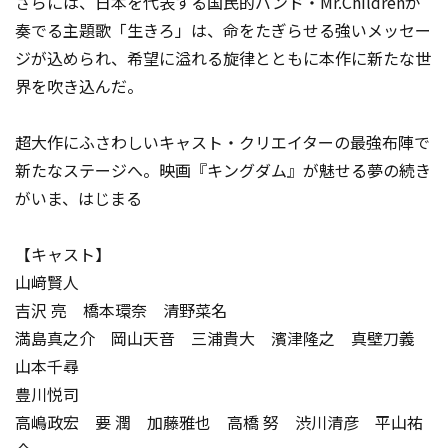
さらには、日本を代表する国民的バンド・Mr.Childrenが
奏でる主題歌「生きろ」は、命をたぎらせる強いメッセー
ジが込められ、希望に溢れる旋律とともに本作に新たな世
界を吹き込んだ。
超大作にふさわしいキャスト・クリエイターの最強布陣で
新たなステージへ。映画『キングダム』が魅せる夢の続き
がいま、はじまる――
【キャスト】
山﨑賢人
吉沢 亮 橋本環奈 清野菜名
満島真之介 岡山天音 三浦貴大 濱津隆之 真壁刀義
山本千尋
豊川悦司
高嶋政宏 要 潤 加藤雅也 高橋 努 渋川清彦 平山祐