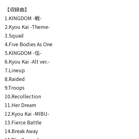
【収録曲】
1.KINGDOM -戦-
2.Kyou Kai -Theme-
3.Squad
4.Five Bodies As One
5.KINGDOM -伍-
6.Kyou Kai -Alt ver.-
7.Lineup
8.Raided
9.Troops
10.Recollection
11.Her Dream
12.Kyou Kai -MIBU-
13.Fierce Battle
14.Break Away