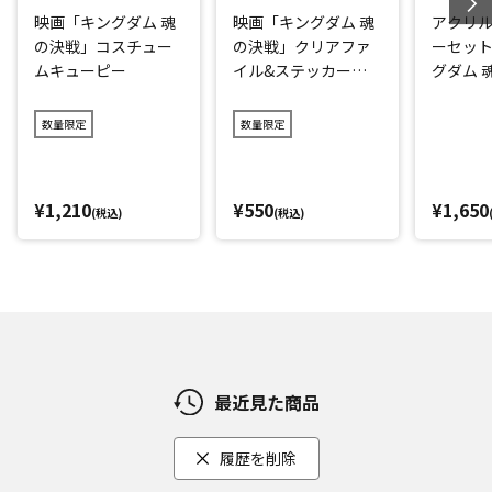
映画「キングダム 魂
映画「キングダム 魂
アクリ
の決戦」コスチュー
の決戦」クリアファ
ーセット
ムキューピー
イル&ステッカーセ
グダム 
ット
数量限定
数量限定
¥1,210
¥550
¥1,650
(税込)
(税込)
最近見た商品
履歴を削除