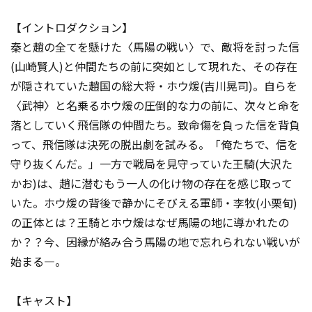
【イントロダクション】
秦と趙の全てを懸けた〈馬陽の戦い〉で、敵将を討った信
(山崎賢人)と仲間たちの前に突如として現れた、その存在
が隠されていた趙国の総大将・ホウ煖(吉川晃司)。自らを
〈武神〉と名乗るホウ煖の圧倒的な力の前に、次々と命を
落としていく飛信隊の仲間たち。致命傷を負った信を背負
って、飛信隊は決死の脱出劇を試みる。「俺たちで、信を
守り抜くんだ――。」一方で戦局を見守っていた王騎(大沢た
かお)は、趙に潜むもう一人の化け物の存在を感じ取って
いた。ホウ煖の背後で静かにそびえる軍師・李牧(小栗旬)
の正体とは？王騎とホウ煖はなぜ馬陽の地に導かれたの
か？？今、因縁が絡み合う馬陽の地で忘れられない戦いが
始まる―。
【キャスト】