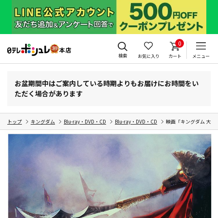
0
検索
お気に入り
カート
メニュー
お盆期間中はご案内している時期よりもお届けにお時間をい
ただく場合があります
トップ
キングダム
Blu-ray・DVD・CD
Blu-ray・DVD・CD
映画「キングダム 大