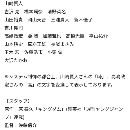
山崎賢人
吉沢 亮 橋本環奈 清野菜名
山田裕貴 岡山天音 三浦貴大 新木優子
吉川晃司
高嶋政宏 要 潤 加藤雅也 高橋光臣 平山祐介
山本耕史 草刈正雄 長澤まさみ
玉木 宏 佐藤浩市 小栗 旬
大沢たかお
※システム制御の都合上、山崎賢人さんの「崎」、高嶋政
宏さんの「高」の文字を変換して表示しております。
【スタッフ】
原作：原 泰久「キングダム」(集英社「週刊ヤングジャン
プ」連載)
監督：佐藤信介