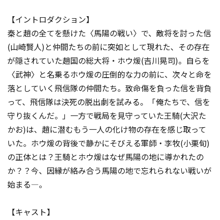
【イントロダクション】
秦と趙の全てを懸けた〈馬陽の戦い〉で、敵将を討った信
(山崎賢人)と仲間たちの前に突如として現れた、その存在
が隠されていた趙国の総大将・ホウ煖(吉川晃司)。自らを
〈武神〉と名乗るホウ煖の圧倒的な力の前に、次々と命を
落としていく飛信隊の仲間たち。致命傷を負った信を背負
って、飛信隊は決死の脱出劇を試みる。「俺たちで、信を
守り抜くんだ――。」一方で戦局を見守っていた王騎(大沢た
かお)は、趙に潜むもう一人の化け物の存在を感じ取って
いた。ホウ煖の背後で静かにそびえる軍師・李牧(小栗旬)
の正体とは？王騎とホウ煖はなぜ馬陽の地に導かれたの
か？？今、因縁が絡み合う馬陽の地で忘れられない戦いが
始まる―。
【キャスト】