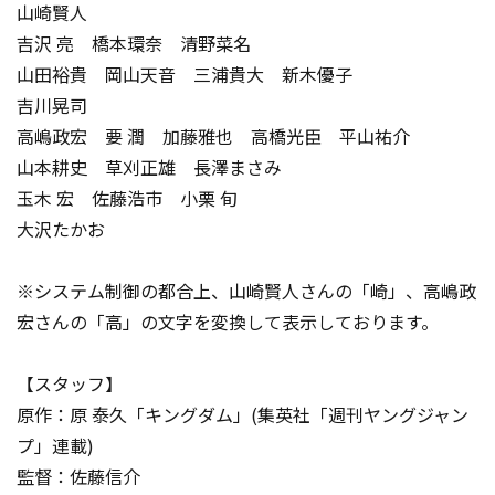
山崎賢人
吉沢 亮 橋本環奈 清野菜名
山田裕貴 岡山天音 三浦貴大 新木優子
吉川晃司
高嶋政宏 要 潤 加藤雅也 高橋光臣 平山祐介
山本耕史 草刈正雄 長澤まさみ
玉木 宏 佐藤浩市 小栗 旬
大沢たかお
※システム制御の都合上、山崎賢人さんの「崎」、高嶋政
宏さんの「高」の文字を変換して表示しております。
【スタッフ】
原作：原 泰久「キングダム」(集英社「週刊ヤングジャン
プ」連載)
監督：佐藤信介