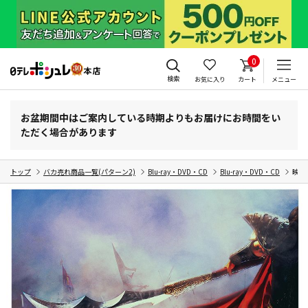
0
検索
お気に入り
カート
メニュー
お盆期間中はご案内している時期よりもお届けにお時間をい
ただく場合があります
トップ
バカ売れ商品一覧(パターン2)
Blu-ray・DVD・CD
Blu-ray・DVD・CD
映画