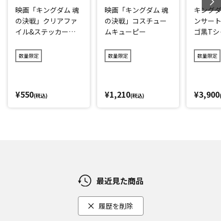
映画「キングダム 魂
映画「キングダム 魂
キングダ
の決戦」クリアファ
の決戦」コスチュー
ンサート
イル&ステッカーセ
ムキューピー
ゴ黒Tシ
ット
ク)
数量限定
数量限定
数量限定
¥550
¥1,210
¥3,900
(税込)
(税込)
最近見た商品
履歴を削除