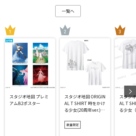
一覧へ
スタジオ地図 プレミ
スタジオ地図 ORIGIN
スタジオ地
アムB2ポスター
AL T SHIRT 時をかけ
AL T S
る少女(20周年ver.)
る少女（2
アイス
数量限定