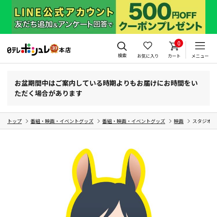
0
検索
お気に入り
カート
メニュー
お盆期間中はご案内している時期よりもお届けにお時間をい
ただく場合があります
トップ
番組・映画・イベントグッズ
番組・映画・イベントグッズ
映画
スタジオ地