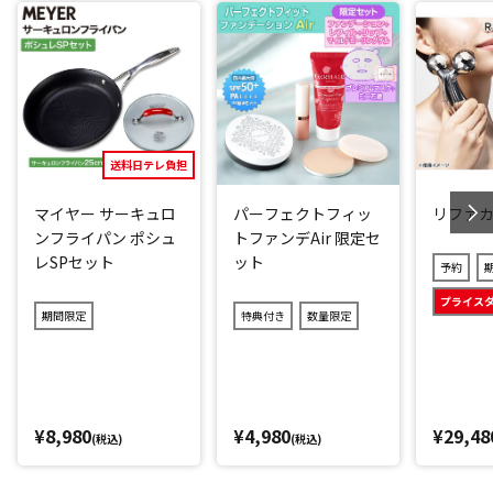
■様々な使用用途
魚を焼くだけではありません！オススメの使い方は、お惣菜
の温め直し。
コロッケや唐揚げなど、約３分でパリッと美味しく仕上げる
ことができます。
送料日テレ負担
他にも、蒸す、炊く、茹でる、炒める、煮るといった使い方
も可能です。
マイヤー サーキュロ
パーフェクトフィッ
リファ
ンフライパン ポシュ
トファンデAir 限定セ
レSPセット
ット
*1：特許番号第5344638号
予約
*2：日本文化用品安全試験所
プライス
期間限定
特典付き
数量限定
閉じる
¥8,980
¥4,980
¥29,48
(税込)
(税込)