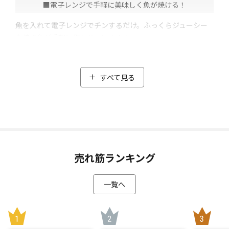
■電子レンジで手軽に美味しく魚が焼ける！
魚を入れて電子レンジでチンするだけ。ふっくらジューシー
な焼き魚が手軽に作れちゃいます！
火を使わないので、年配の方にもオススメです。
■世界5か国で特許(*1)取得の特殊構造
すべて見る
セラミックコーティングのフタでマイクロ波を遮断。下の鉄
板だけ加熱されるので、熱効率が良く、500Wで6分加熱した
場合、内部温度は340度(*2)まで上がります。
フタで食材の水分を保ちつつ、下の鉄板で高温加熱すること
で、外はパリっと、中はふっくらジューシーな焼き魚に仕上
売れ筋ランキング
がります。
一覧へ
■使用後のお手入れもしやすい
鉄板の表面にフッ素コーティング加工が施されているので、
使用後のお手入れも簡単です。