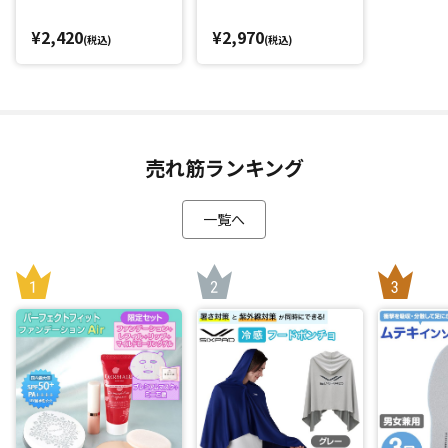
吸水性・速乾性・通気性にも優れているので、冷感効果があ
¥2,420
¥2,970
(税込)
(税込)
るとともに肌にベタ付きづらく、さらさらとした質感を保ち
ます。
さらに、耐久性が高く洗濯しても冷感機能が持続するのもう
れしいポイント！(*3)
売れ筋ランキング
暑さ対策をしたいスポーツシーンや、運動前後のリフレッシ
ュタイムにもおすすめです。
一覧へ
羽織るだけ！最大98.5％(*1)のUVカット率で紫外線もしっ
かりカット
「SIXPAD 冷感フードポンチョ」のもう一つの魅力は紫外線対
策もバッチリなこと。
なんと最大98.5％(*1)のUVカット率！
ぬらさなくてもUV カット効果があるため、羽織るだけでO
K。
スポーツ観戦やフェス、屋外作業、アウトドアなどの夏の強