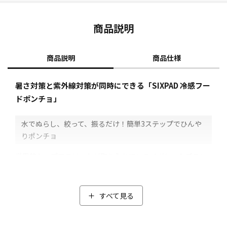
商品説明
商品説明
商品仕様
暑さ対策と紫外線対策が同時にできる「SIXPAD 冷感フー
ドポンチョ」
水でぬらし、絞って、振るだけ！簡単3ステップでひんや
りポンチョ
世界的トップアスリートが取り入れているメガヒットブラン
ド「SIXPAD」から、夏の猛暑を乗り切るための、ひんやりUV
アイテム。
頭から腰まで全身を包み込むフード付きのポンチョタイプな
すべて見る
ので、両手が空いてとっても便利で使いやすいです。