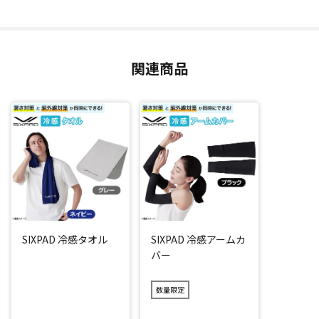
＼さらに使いやすいポイント！／
・スナップボタン：スナップボタンが付いているので動いて
もズレにくい。
・ボタン付きフード：フードが不要な時は折りたたんで使用
関連商品
できます。
・ポケッタブル収納可能：本体に一体型の収納ポケットに小
さく折りたたんで収納できるので、持ち運びに便利です。
通勤や運動、登山、農作業だけでなく、夏のスポーツを頑張
るお子様にもオススメです。
SIXPAD こだわりの冷感機能性繊維で何度でもひんやり！
水分が蒸発する時に周囲の熱を奪う「気化熱」の仕組みを利
SIXPAD 冷感タオル
SIXPAD 冷感アームカ
用した、SIXPADこだわりの素材を使用。
バー
だから水で「ぬらして」、「絞って」、「振るだけ」でひん
やり。
数量限定
しかも冷たさが弱まったと感じても、振れば何度でもひんや
り感が復活(*2)。もちろん電源や電池不要です。