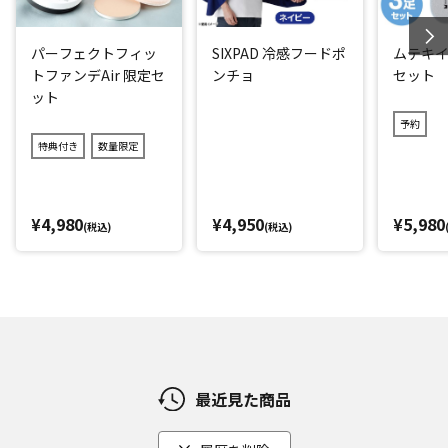
い日差しからしっかりガードします。
日傘を忘れた時はもちろん、使用することによりショートや
パーフェクトフィッ
SIXPAD 冷感フードポ
ムテキイ
まとめ髪の首のうっかり日焼けなどにも大活躍します。
トファンデAir 限定セ
ンチョ
セット
ット
*1：UVカット率はカラーにより異なります（ネイビー98.
予約
5％、グレー95.2％）
特典付き
数量限定
*2：乾いていたら、再度ぬらしてください。
*3：タンブラー乾燥、ドラム式洗濯機のご使用は避けてくだ
さい。
¥4,980
¥4,950
¥5,980
(税込)
(税込)
閉じる
最近見た商品