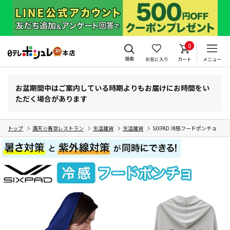
0
検索
お気に入り
カート
メニュー
お盆期間中はご案内している時期よりもお届けにお時間をい
ただく場合があります
トップ
満天☆青空レストラン
生活雑貨
生活雑貨
SIXPAD 冷感フードポンチョ