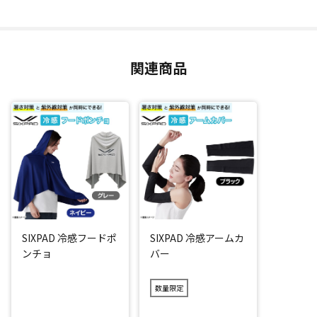
また、軽くてコンパクトだから、いつでもどこでも手軽に持
ち歩けるのもうれしいポイント。
通勤や運動、登山、農作業だけでなく、夏のスポーツを頑張
るお子様にもオススメです。
関連商品
SIXPAD こだわりの冷感機能性繊維で何度でもひんやり！
水分が蒸発する時に周囲の熱を奪う「気化熱」の仕組みを利
用した、SIXPADこだわりの素材を使用。
だから水で「ぬらして」、「絞って」、「振るだけ」でひん
やり。
しかも冷たさが弱まったと感じても、振れば何度でもひんや
り感が復活(*2)。もちろん電源や電池不要です。
SIXPAD 冷感フードポ
SIXPAD 冷感アームカ
吸水性・速乾性・通気性にも優れているので、冷感効果があ
ンチョ
バー
るとともに肌にベタ付きづらく、さらさらとした質感を保ち
ます。
数量限定
さらに、耐久性が高く洗濯しても冷感機能が持続するのもう
れしいポイント！(*3)