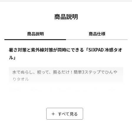
商品説明
商品説明
商品仕様
暑さ対策と紫外線対策が同時にできる「SIXPAD 冷感タオ
ル」
水でぬらし、絞って、振るだけ！簡単3ステップでひんや
りタオル
世界的トップアスリートが取り入れているメガヒットブラン
ド「SIXPAD」から、夏の猛暑を乗り切るための、ひんやりUV
アイテム。
タオルとしてだけでなく、首元で留められるスナップボタン
すべて見る
付きなのでフーディーとして、頭から首までひんやりと包み
込みます。