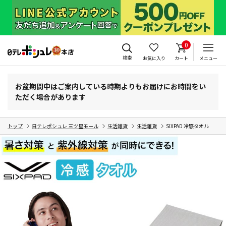
0
検索
お気に入り
カート
メニュー
お盆期間中はご案内している時期よりもお届けにお時間をい
ただく場合があります
トップ
日テレポシュレ 三ツ星モール
生活雑貨
生活雑貨
SIXPAD 冷感タオル