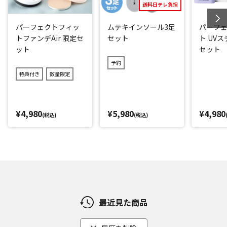
送料日テレ負担
*3：タンブラー乾燥、ドラム式洗濯機のご使用は避けてくだ
さい。
パーフェクトフィッ
ムテキインソール3足
パーフ
トファンデAir 限定セ
セット
ト UV
閉じる
ット
セット
予約
特典付き
数量限定
¥4,980
¥5,980
¥4,980
(税込)
(税込)
最近見た商品