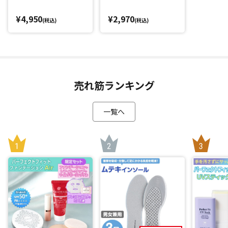
暑さ対策をしたいスポーツシーンや、運動前後のリフレッシ
¥4,950
¥2,970
(税込)
(税込)
ュタイムにもおすすめです。
首からかけるだけ！最大98.5％(*1)のUVカット率で紫外線
もしっかりカット
売れ筋ランキング
「SIXPAD 冷感タオル」のもう一つの魅力は紫外線対策もバッ
チリなこと。
一覧へ
なんと最大98.5％(*1)のUVカット率！
ぬらさなくてもUV カット効果があるため、首からかけるだけ
でOK。
スポーツ観戦やフェス、屋外作業、アウトドアなどの夏の強
い日差しからしっかりガードします。
日傘を忘れた時などにも大活躍します。
*1：UVカット率はカラーにより異なります（ネイビー98.
5％、グレー95.2％）
*2：乾いていたら、再度ぬらしてください。