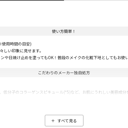
使い方簡単！
※使用時間の目安)
若々しい印象に見せます。
ンや日焼け止めを塗ってもOK！普段のメイクの化粧下地としてもお使
こだわりのメーカー独自処方
。
*4)、低分子のコラーゲンスピキュール(*5)など、お肌にうれしい美容
個人差があります。
シプロピルトリモニウム、アセチルヒアルロン酸Na、加水分解ヒアルロ
すべて見る