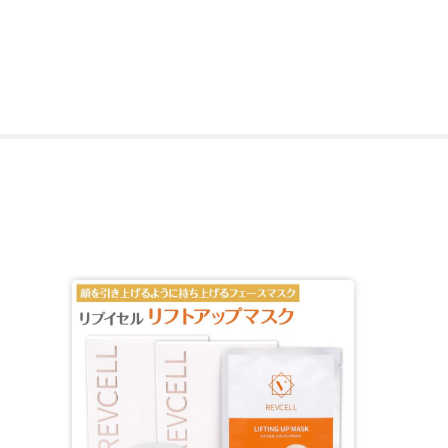
*4：(該当成分)トリペプチド－1、トリペプチド－2、トリ
*5：(該当成分)加水分解カイメン (配合目的：整肌)、(該