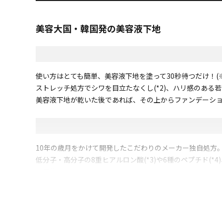
美容大国・韓国発の美容液下地
使い方はとても簡単、美容液下地を塗って30秒待つだけ！(
ストレッチ処方でシワを目立たなくし(*2)、ハリ感のある
美容液下地が乾いた後であれば、その上からファンデーショ
10年の歳月をかけて開発したこだわりのメーカー独自処方
低分子・高分子の8重ヒアルロン酸(*3)や6種のペプチド(
を目指しました。
*2：被膜による物理的メーキャップによる一時的な効果、
*3：(該当成分)ヒアルロン酸Na、ヒアルロン酸ヒドロキ
解ヒアルロン酸Na、ヒアルロン酸K (配合目的)保湿