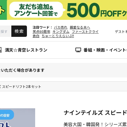
注目ワード
バカ売れ
親愛なる夫へ
笑点60周年
キングダム
ファーストクライ
ゲスト
告白
ちゅーとりえらいぶ!!
満天☆青空レストラン
番組・映画・イベント
をいただく場合があります
 スピードリフト2本セット
ナインテイルズ スピー
美容大国・韓国発！シリーズ累計