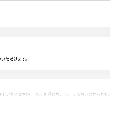
いいただけます。
成分をぜいたくに配合。ハリを感じながら、うるおいのあるお肌
ン酸、ヒアルロン酸、ヒアルロン酸クロスポリマーNa、加水分