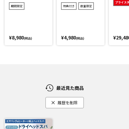
サロンで頭を持ち上げる動作を再現。
プライス
期間限定
特典付き
数量限定
手のひらをぐぅーっと押す動きに加え、頭を親指で押すイメ
ージと、首全体を後頭部から押すイメージで行います。
[2]プレス
頭部全体に圧力をかけて、頭まわりを心地よい加圧でアプロ
¥8,980
¥4,980
¥29,48
(税込)
(税込)
ーチします。
さらに、首筋にはヒーター機能を搭載しており、まるでホッ
トタオルで温められているかのような心地よさです。
髪や肌が触れるカバーは洗濯可能
最近見た商品
長期間使用していると、頭に触れるもののニオイが気になる
ことも。
履歴を削除
そこで髪や肌がふれる「カバー」は、簡単にファスナーで取
り外しができ洗濯機洗いが可能です。
いつでも清潔にお使いいただけます。