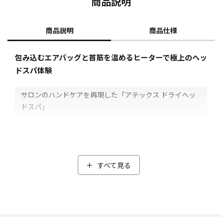
商品説明
商品説明
商品仕様
包み込むエアバッグと首筋を温めるヒーターで極上のヘッ
ドスパ体験
サロンのハンドケアを再現した「アテックス ドライヘッ
ドスパ」
水やオイルを使わず短時間で頭まわりをケアするドライヘッ
ドスパ。
特に女性を中心に人気ですが、自分ではなかなかできないも
の。
すべて見る
そこでオススメなのが、サロンのハンドケアを再現した「ア
テックス ドライヘッドスパ」。
マッサージ機器を作っているメーカーの、エアバッグ技術が
組み込まれています。