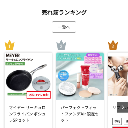
ヘッドスパ体験者はもちろん、初めての方も、ご自宅で手軽
売れ筋ランキング
にドライヘッドスパ体験をお楽しみください。
一覧へ
使い方は簡単で本格的ヘッドスパが堪能できます
「アテックス ドライヘッドスパ」は、10分間頭にはめて寝る
だけで簡単にヘッドスパが堪能できます。
頭の自重を利用して使うため、手を使わないフリーハンド設
計です。
調整可能な4つの突起と、合計6つのエアバッグ(側頭部・頭頂
部・後頭部に各2つ)を搭載。
これによりサロンの手の動きを再現しています。
「リフト」と「プレス」の2つのモードに加え、体感強度を5
送料日テレ負担
段階から選択できるため、お好みに合わせたカスタマイズが
マイヤー サーキュロ
パーフェクトフィッ
リファ
可能です。
ンフライパン ポシュ
トファンデAir 限定セ
レSPセット
ット
予約
[1]リフト