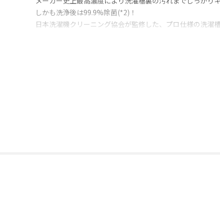
メーカー史上最高濃度により洗濯槽裏の汚れまでしっかり
しかも洗浄後は99.9%除菌(*2)！
日本洗濯機クリーニング協会が監修した、プロ仕様の洗濯
洗濯槽をキレイにする重要なポイントは、最適な「洗剤量
短時間のつけ置きは表面だけが除菌され、奥の汚れやカビ
「洗技」は、何度も洗浄試験を重ね、最適な量と時間を導
時間をかけることによりカビや雑菌の細胞膜を破壊し、除菌(
この化学反応には時間がかかりますが、その分じっくりと
洗濯槽のキレイを保つため、使用のタイミングは半年に1回
外出先での汚れも水なしで簡単に使える、「シミ抜きペン
スリムスティックなので持ち運びに便利！
ペンの両側には「洗う」と「すすぐ」の２つの液が入った2剤