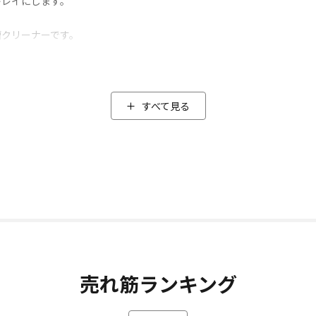
キレイにします。
槽クリーナーです。
最適な「洗剤量」と「つけ置き時間」にこだわり
」と「つけ置き時間」です。
すべて見る
が残ってしまうことがあります。
きだした自信作。
*2)。
奥の汚れまでアプローチし高い効果が望めます。
がオススメです。
どこでも簡単に使える「シミ抜きペン」もセット！
」もセット。
売れ筋ランキング
式なので、突然の“うっかりジミ”(*3)にご活用ください。