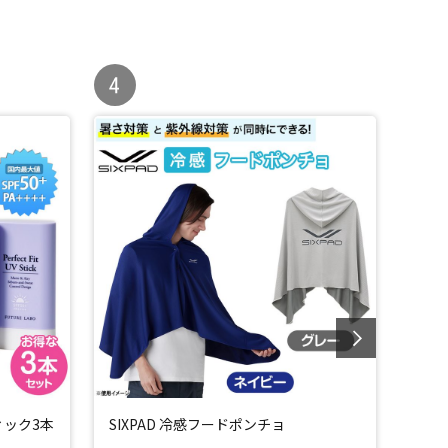
ィック3本
SIXPAD 冷感フードポンチョ
ダイ
スペ