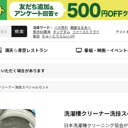
注目ワード
バカ売れ
親愛なる夫へ
笑点60周年
キングダム
ファーストクライ
ゲスト
告白
ちゅーとりえらいぶ!!
満天☆青空レストラン
番組・映画・イベント
をいただく場合があります
クリーナー洗技スペシャルセット
洗濯槽クリーナー洗技ス
日本洗濯機クリーニング協会が