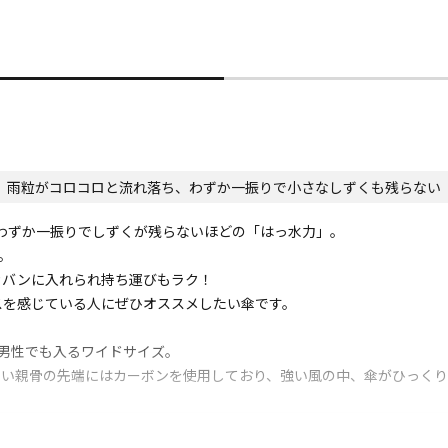
雨粒がコロコロと流れ落ち、わずか一振りで小さなしずくも残らない
、わずか一振りでしずくが残らないほどの「はっ水力」。
。
カバンに入れられ持ち運びもラク！
スを感じている人にぜひオススメしたい傘です。
で男性でも入るワイドサイズ。
すい親骨の先端にはカーボンを使用しており、強い風の中、傘がひっくり
UVカット率99％以上(*1)！の晴雨兼用傘