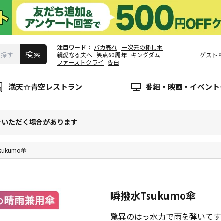
注目ワード
バカ売れ
一次元の挿し木
親愛なる夫へ
笑点60周年
キングダム
ゲスト
ファーストクライ
告白
満天☆青空レストラン
番組・映画・イベント
をいただく場合があります
sukumo傘
瞬撥水Tsukumo傘
驚異のはっ水力で雨を弾いてす