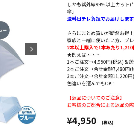
しかも紫外線99％以上カット(*
傘」
送料日テレ負担
でお届けします
さらにまとめ買いが断然お得！
家族と一緒に使いたい方、プレ
2本以上購入で1本あたり1,21
★例えば・・・
1本ご注文→4,950円(税込)
2本ご注文→合計金額7,480円
3本ご注文→合計金額11,220
色違いを選んでもOK！
【返品についてのご注意】
お客様のご都合による返品の際
¥4,950
(税込)