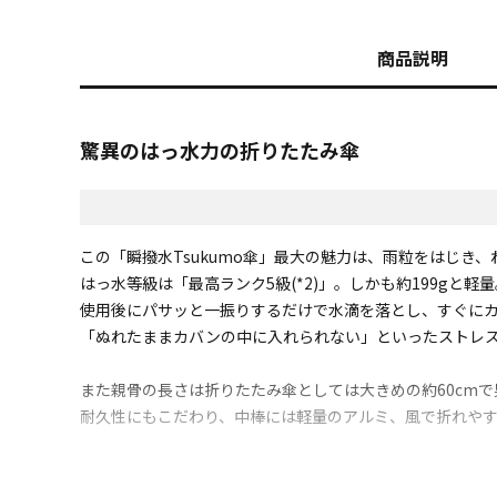
商品説明
驚異のはっ水力の折りたたみ傘
この「瞬撥水Tsukumo傘」最大の魅力は、雨粒をはじき
はっ水等級は「最高ランク5級(*2)」。しかも約199gと軽量
使用後にパサッと一振りするだけで水滴を落とし、すぐに
「ぬれたままカバンの中に入れられない」といったストレ
また親骨の長さは折りたたみ傘としては大きめの約60cm
耐久性にもこだわり、中棒には軽量のアルミ、風で折れや