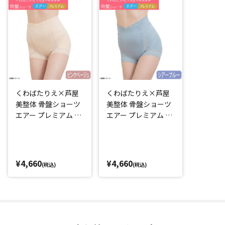
・体の動きになじむ生地の伸縮性
・おなか周りが動いてもくるくる丸まらない
・通気性
・シームレス加工
など
「毎日はきたくなる補整下着を作りたい！」そんなくわばた
くわばたりえ×芦屋
くわばたりえ×芦屋
さんの理想がこの1枚に詰め込まれています。
美整体 骨盤ショーツ
美整体 骨盤ショーツ
特に鼠径部(太ももの付け根部分)に伸縮性のいい「ストレッチ
エアー プレミアム ピ
エアー プレミアム シ
フィットレース」を使用することで「はき心地」がさらに向
ンクベージュ
アーブルー
上するよう設計されています。
また、着脱も簡単なショート丈なので、普段のショーツをこ
れに変えるだけ！
¥4,660
¥4,660
(税込)
(税込)
毎日気軽にはき続けられます。
骨盤周りをサポートし、はくだけでスッキリ見える
芦屋美整体の納富先生の骨盤周りに着目した理論に基づき補