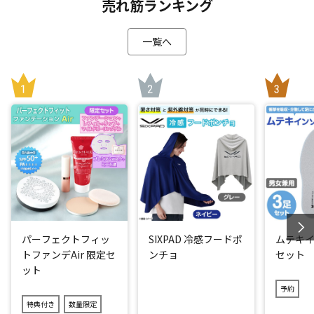
整生地をショーツに配置。「押さえつける」のではなく「無
売れ筋ランキング
理なく姿勢を整える」ショーツに。はくだけで骨盤周りを正
しい位置へとサポートします。
一覧へ
さらに腰周りの生地を広めにすることにより安定感と同時に
おなかのお肉をすっぽり包む構造に。そのため普段のショー
ツのようにスッとラクにはけるのに、着用中は気になる体型
をカバーしてスッキリ見せることができます。
普段お使いのショーツを「骨盤ショーツ エアー プレミアム」
に変えるだけ！忙しくて運動時間がとれない方にもオススメ
です。
「はき心地」も追求
今回は、鼠径部(太ももの付け根部分)の「はき心地」にこだわ
りました。伸縮性のいい「ストレッチフィットレース」を使
パーフェクトフィッ
SIXPAD 冷感フードポ
ムテキイ
用することにより、座ったり、歩く時の鼠径部の当たりを柔
トファンデAir 限定セ
ンチョ
セット
らかくしました。
ット
さらにおなかにクロスして当たる生地には、伸縮性に優れた
予約
「クロスフィットレース」を使用。丸まりにくく、おなかへ
特典付き
数量限定