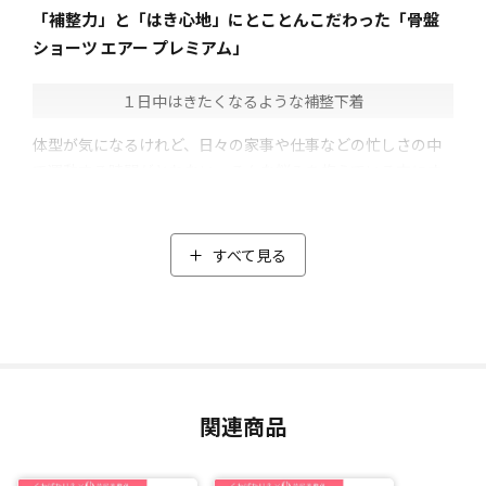
「補整力」と「はき心地」にとことんこだわった「骨盤
ショーツ エアー プレミアム」
１日中はきたくなるような補整下着
体型が気になるけれど、日々の家事や仕事などの忙しさの中
で運動する時間がとれない。そんな悩みを抱えている方にオ
ススメのオリジナル補整下着。
「はくだけでスッキリ見え、さらに日常生活ではいて動き、
はき続けることでスリムを目指せる」をコンセプトに作られ
すべて見る
た「くわばたりえ×芦屋美整体 骨盤ショーツ エアー プ
レミアム」。
芦屋美整体の納富先生協力のもと、くわばたさんの理想をす
べて詰め込み開発しました。
くわばたさんがこだわった点
関連商品
・普段のショーツに近いショート丈
・鼠径部(太ももの付け根部分)のはき心地