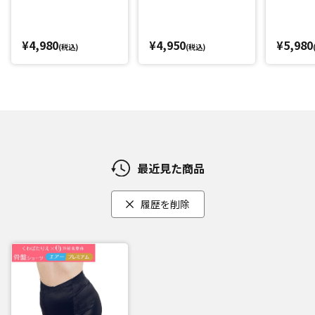
の締め付けを感じにくいように工夫しました。
肌に広く当たる部分の生地には肌触りの良いなめらかな素材
を使用。しかも補整生地部分は縫いつけず圧着させるシーム
¥4,980
¥4,950
¥5,980
(税込)
(税込)
レス加工。縫い目がないので、より体の動きになじみ、肌当
たりもやさしい仕上がりに。通気性もよく、1枚ばきができる
ようクロッチ部分を綿100%にしました。
閉じる
最近見た商品
履歴を削除