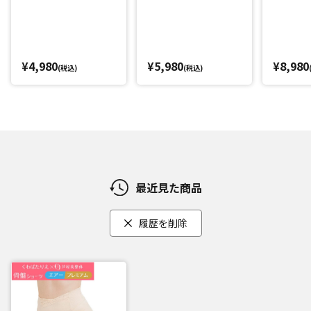
の締め付けを感じにくいように工夫しました。
肌に広く当たる部分の生地には肌触りの良いなめらかな素材
を使用。しかも補整生地部分は縫いつけず圧着させるシーム
レス加工。縫い目がないので、より体の動きになじみ、肌当
¥4,980
¥5,980
¥8,980
(税込)
(税込)
たりもやさしい仕上がりに。通気性もよく、1枚ばきができる
ようクロッチ部分を綿100%にしました。
閉じる
最近見た商品
履歴を削除