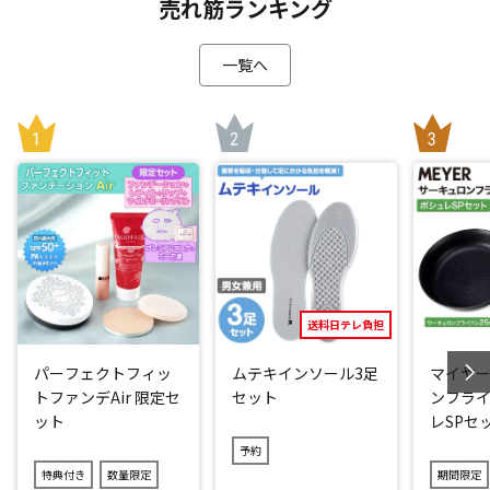
整生地をショーツに配置。「押さえつける」のではなく「無
売れ筋ランキング
理なく姿勢を整える」ショーツに。はくだけで骨盤周りを正
しい位置へとサポートします。
一覧へ
さらに腰周りの生地を広めにすることにより安定感と同時に
おなかのお肉をすっぽり包む構造に。そのため普段のショー
ツのようにスッとラクにはけるのに、着用中は気になる体型
をカバーしてスッキリ見せることができます。
普段お使いのショーツを「骨盤ショーツ エアー プレミアム」
に変えるだけ！忙しくて運動時間がとれない方にもオススメ
です。
「はき心地」も追求
送料日テレ負担
今回は、鼠径部(太ももの付け根部分)の「はき心地」にこだわ
りました。伸縮性のいい「ストレッチフィットレース」を使
パーフェクトフィッ
ムテキインソール3足
マイヤー
用することにより、座ったり、歩く時の鼠径部の当たりを柔
トファンデAir 限定セ
セット
ンフライ
らかくしました。
ット
レSPセ
さらにおなかにクロスして当たる生地には、伸縮性に優れた
予約
「クロスフィットレース」を使用。丸まりにくく、おなかへ
特典付き
数量限定
期間限定