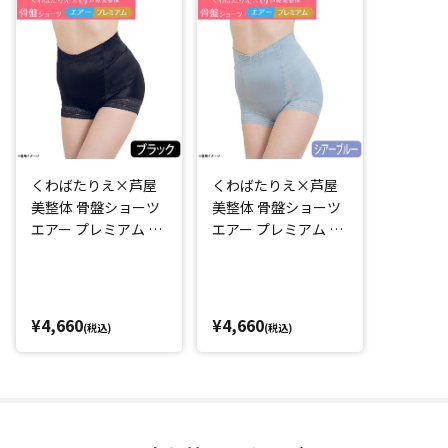
・体の動きになじむ生地の伸縮性
・おなか周りが動いてもくるくる丸まらない
・通気性
・シームレス加工
など
「毎日はきたくなる補整下着を作りたい！」そんなくわばた
くわばたりえ×芦屋
くわばたりえ×芦屋
さんの理想がこの1枚に詰め込まれています。
美整体 骨盤ショーツ
美整体 骨盤ショーツ
特に鼠径部(太ももの付け根部分)に伸縮性のいい「ストレッチ
エアー プレミアム ブ
エアー プレミアム シ
フィットレース」を使用することで「はき心地」がさらに向
ラック
アーブルー
上するよう設計されています。
また、着脱も簡単なショート丈なので、普段のショーツをこ
れに変えるだけ！
¥4,660
¥4,660
(税込)
(税込)
毎日気軽にはき続けられます。
骨盤周りをサポートし、はくだけでスッキリ見える
芦屋美整体の納富先生の骨盤周りに着目した理論に基づき補