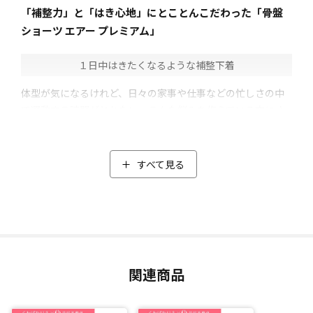
「補整力」と「はき心地」にとことんこだわった「骨盤
ショーツ エアー プレミアム」
１日中はきたくなるような補整下着
体型が気になるけれど、日々の家事や仕事などの忙しさの中
で運動する時間がとれない。そんな悩みを抱えている方にオ
ススメのオリジナル補整下着。
「はくだけでスッキリ見え、さらに日常生活ではいて動き、
はき続けることでスリムを目指せる」をコンセプトに作られ
すべて見る
た「くわばたりえ×芦屋美整体 骨盤ショーツ エアー プ
レミアム」。
芦屋美整体の納富先生協力のもと、くわばたさんの理想をす
べて詰め込み開発しました。
くわばたさんがこだわった点
関連商品
・普段のショーツに近いショート丈
・鼠径部(太ももの付け根部分)のはき心地