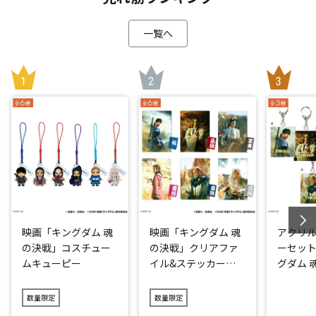
一覧へ
映画「キングダム 魂
映画「キングダム 魂
アクリ
の決戦」コスチュー
の決戦」クリアファ
ーセット
ムキューピー
イル&ステッカーセ
グダム 
ット
数量限定
数量限定