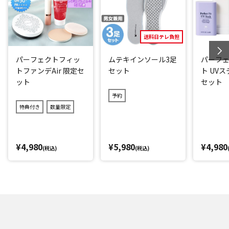
く、カードや診察券などの出し入れがしやすい仕様。カード
入れを少し大きめの設計にしたことで、カードはたっぷり合
計12枚収納が可能！お札は折りたたまずにそのまますっぽり
送料日テレ負担
と入ります。
パーフェクトフィッ
ムテキインソール3足
パーフ
カード入れの横幅に少しゆとりをもたせているのも特長で、
トファンデAir 限定セ
セット
ト UV
カードの出し入れがスムーズになり、会計時のもたつきも軽
ット
セット
減されます。
予約
特典付き
数量限定
小銭入れはコの字型に大きく開き、出し入れラクラク！マチ
があるから、硬貨25枚入れてもふくらまずにスッキリと入り
ます。実は小銭入れの中にも「カード入れ」があり、人に見
¥4,980
¥5,980
¥4,980
られたくないプライベートな免許証やマイナンバーカードな
(税込)
(税込)
どを収納できて便利。
付属のストラップでシーンに合わせた使い方が可能
財布の両サイドには、ストラップをつけられる金具(キーリン
グ)が付いています。