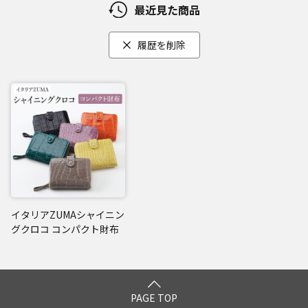
財布と同色の付属されている「ナスカン付きストラップ」を
最近見た商品
使えば、様々な持ち方や使い方が可能で、ストラップを両サ
イドにつけるとミニバッグ風に変身します。
履歴を削除
またストラップを輪っかにして片側だけに付けると、手首な
どに引っかけてハンドストラップのように使え、さらにお持
ちのバッグのハンドル(持ち手)や金具(キーリング)につなげれ
ば、バッグの中で財布が迷子にならずサッと取り出すことが
可能です。
日常使いはもちろん、仕事でも旅行でもパーティでも。様々
なシーンでお使いいただけます。
閉じる
イタリアZUMAシャイニン
グクロコ コンパクト財布
PAGE TOP