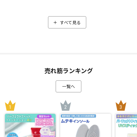
グクロコダイルで作ったコンパクト財布。
シャイニングクロコダイルは、クロコダイル革に熟練の職人
が1つ1つ丁寧に磨き上げたシャイニング加工を施したもの
すべて見る
で、光沢や染色技術による鮮やかな色が特長です。
また型押しではないので、１つ１つ模様が異なるのも本物の
クロコダイルならでは。異なる模様で、表情の違う仕上がり
をお楽しみください
クロコダイル革は貴重な素材で、革のなめしや染色加工に専
売れ筋ランキング
門的な技術が必要なことなどから高価になりがち。この商品
は、1年のうちで落ちつく時期を狙って生産ラインを確保し生
産することで、お求めやすい価格でのご紹介が可能になりま
一覧へ
した。
収納力や使い勝手にもこだわりました
デザインだけではなく、コンパクトながら、収納力や使い勝
手がいいのがこの財布の最大のポイント。
ガバっと大きく開き、どこに何があるか一目で分かりやす