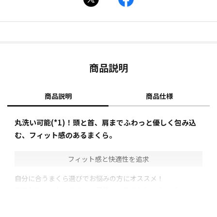
商品説明
商品説明
商品仕様
丸洗い可能(*1)！頭と首、肩までふわっと優しく包み込
む、フィット感のあるまくら。
フィット感と快適性を追求
自分に合うまくら選びでお悩みの方にオススメ！
誰でもフィットすることを目指して作られた、オーダーメイ
ドのようなまくら「グーフィットピロー」。
ふんわりモチっとした質感の中材と専用まくらカバーの組み