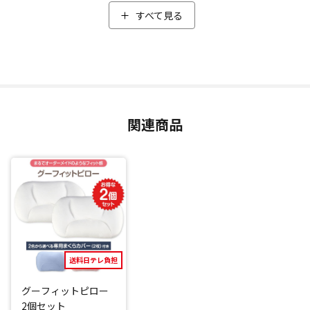
合わせにより、絶妙なフィット感を生み、さまざまな寝姿勢
すべて見る
でも首に気持ちよくフィットして支えます。
絶妙なフィット感の秘密は、中材に復元力の高い「NEOビー
ズ」と、ふわふわの質感をもった「粒わた」をブレンドした
特許取得(*2)の独自配合技術によるもの。
流動性と弾力性に優れた「NEO ビーズ」が頭や首のカタチに
関連商品
合わせピッタリフィットし、そこにふわふわの質感をもった
「粒わた」が絶妙に配合されたことで、『柔らかさ』と『支
え』が実現。頭と首を広い面で支えることで、後頭部に集中
しがちな体圧を分散、頭と首のフィット性を重視し開発され
ました。
専用のまくらカバーには、クッション性のあるダンボールニ
ット生地を採用。
しっとり滑らかに頭と首を気持ち良く包み込んでくれます。
送料日テレ負担
さらに、まくら本体は通気性(*3)にも優れているので快適性
グーフィットピロー
も抜群！
2個セット