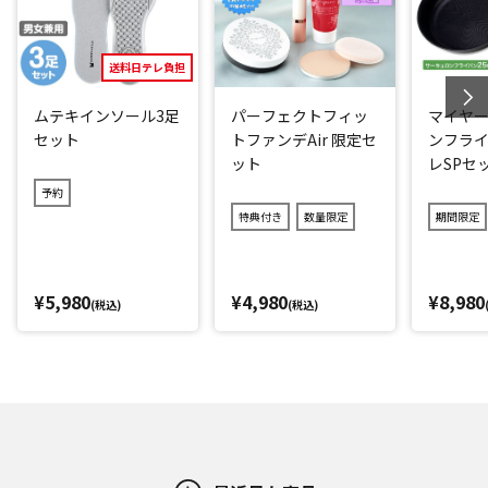
送料日テレ負担
ムテキインソール3足
パーフェクトフィッ
マイヤー
セット
トファンデAir 限定セ
ンフライ
ット
レSPセ
予約
特典付き
数量限定
期間限定
¥5,980
¥4,980
¥8,980
(税込)
(税込)