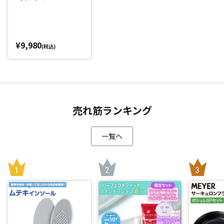
洗濯機で丸洗い可能(*1)で清潔
まくら本体と専用まくらカバーは、洗濯ネットに入れて丸洗
¥9,980
いが可能（乾燥機も可）。
(税込)
いつでも清潔にお使いいただけます。
*1：洗濯機で洗濯するときは必ず洗濯ネットをご使用くださ
い。
*2：特許第6716077号
売れ筋ランキング
*3：第三者機関調べ
一覧へ
閉じる