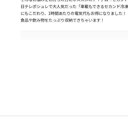
日テレポシュレで大人気だった「車載もできるセカンド冷凍冷
にもこだわり、1時間あたりの電気代もお得になりました！
食品や飲み物をたっぷり収納できちゃいます！
操作は簡単！暗い場所でも見やすいタッチパネルを採用してお
用途に応じた設定ができる2種類の運転モードを搭載。
・MAXモード：すぐに使いたい時、冷凍で使う場合。
・ECOモード：家で長く使う時や冷蔵で使う場合。
冷却を急いでいないときや長く使う場合はECOモードに切
一般的に図書館が約40dBと言われていますが、「セカンド
電源は家庭用からシガーソケットまで使える2WAY電源。車
バッテリー保護機能がついているので、車で使ってもバッ
自宅はもちろん、車、オフィス、キャンプや釣りなどのア