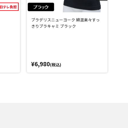
日テレ負担
ブラデリスニューヨーク 綿混楽々すっ
パー
きりブラキャミ ブラック
セッ
¥6,980
¥4,
(税込)