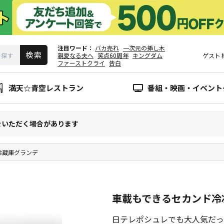
注目ワード
バカ売れ
一次元の挿し木
親愛なる夫へ
笑点60周年
キングダム
ゲスト
ファーストクライ
告白
満天☆青空レストラン
番組・映画・イベント
をいただく場合があります
冷蔵庫グランデ
車載もできるセカンド冷
日テレポシュレでも大人気だっ