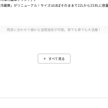
蔵庫」がリニューアル！サイズはほぼそのままで22Lから23.8Lに
用途に合わせて細かな温度設定が可能。家でも車でも大活躍！
り、温度は-20℃～20℃まで1℃単位で設定できます。
すべて見る
り替えることで消費電力を抑えることができます。
冷凍冷蔵庫グランデ」の運転音は45dB以下の静音設計(*1)！運転音
載用電源コード(DC電源コード)は約3.5mと長めなので、車のトランク
テリーが上がりにくいのも嬉しいポイント。
ウトドアでも大活躍のアイテムです。