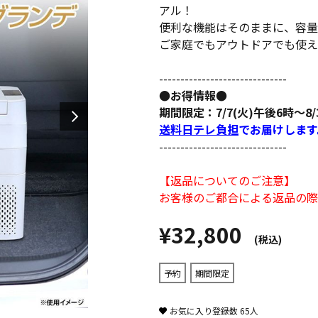
アル！
便利な機能はそのままに、容量
ご家庭でもアウトドアでも使え
------------------------------
●お得情報●
期間限定：7/7(火)午後6時～8/
送料日テレ負担
でお届けします
------------------------------
【返品についてのご注意】
お客様のご都合による返品の際
¥32,800
(税込)
予約
期間限定
お気に入り登録数
65
人