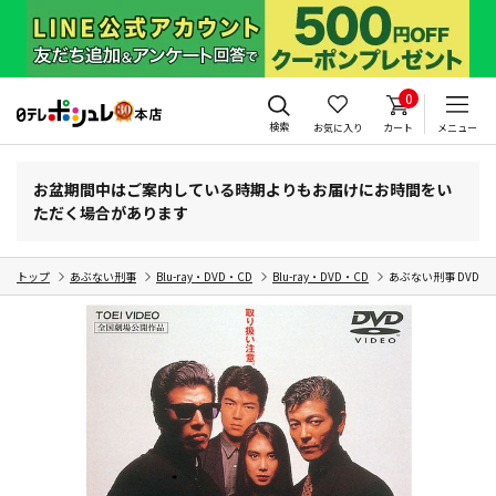
0
検索
お気に入り
カート
メニュー
お盆期間中はご案内している時期よりもお届けにお時間をい
ただく場合があります
トップ
あぶない刑事
Blu-ray・DVD・CD
Blu-ray・DVD・CD
あぶない刑事 DVD