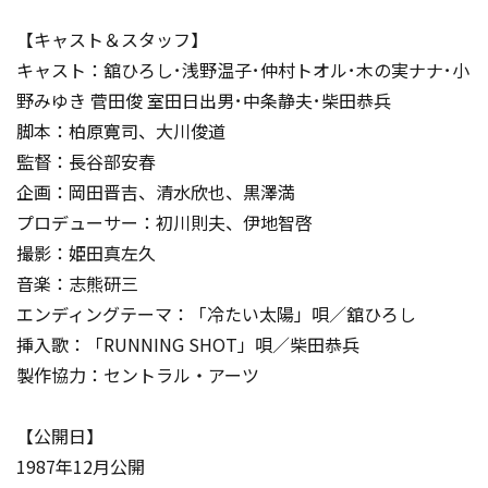
【キャスト＆スタッフ】
キャスト：舘ひろし･浅野温子･仲村トオル･木の実ナナ･小
野みゆき 菅田俊 室田日出男･中条静夫･柴田恭兵
脚本：柏原寛司、大川俊道
監督：長谷部安春
企画：岡田晋吉、清水欣也、黒澤満
プロデューサー：初川則夫、伊地智啓
撮影：姫田真左久
音楽：志熊研三
エンディングテーマ：「冷たい太陽」唄／舘ひろし
挿入歌：「RUNNING SHOT」唄／柴田恭兵
製作協力：セントラル・アーツ
【公開日】
1987年12月公開