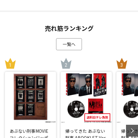
売れ筋ランキング
一覧へ
送料日テレ負担
あぶない刑事MOVIE
帰ってきた あぶない
帰ってき
コレクションジッポ
刑事 ABOOKLET Ver.
刑事 ABO