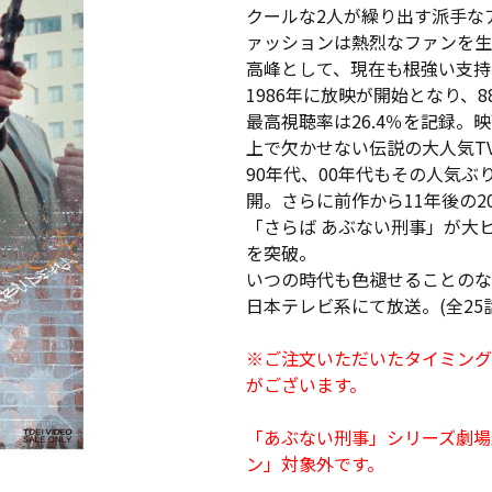
クールな2人が繰り出す派手な
ァッションは熱烈なファンを生
高峰として、現在も根強い支持
1986年に放映が開始となり、
最高視聴率は26.4％を記録。
上で欠かせない伝説の大人気T
90年代、00年代もその人気ぶ
開。さらに前作から11年後の2
「さらば あぶない刑事」が大
を突破。
いつの時代も色褪せることのない
日本テレビ系にて放送。(全25話
※ご注文いただいたタイミング
がございます。
「あぶない刑事」シリーズ劇場版＆
ン」対象外です。