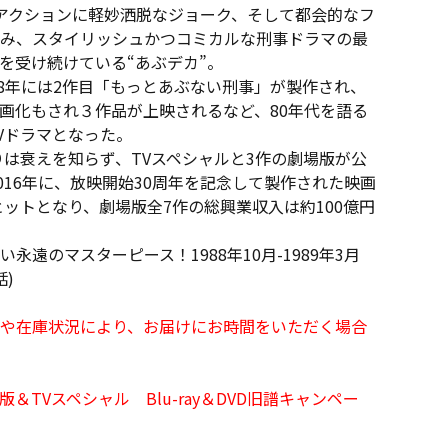
アクションに軽妙洒脱なジョーク、そして都会的なフ
み、スタイリッシュかつコミカルな刑事ドラマの最
を受け続けている“あぶデカ”。
88年には2作目「もっとあぶない刑事」が製作され、
映画化もされ３作品が上映されるなど、80年代を語る
Vドラマとなった。
りは衰えを知らず、TVスペシャルと3作の劇場版が公
016年に、放映開始30周年を記念して製作された映画
ヒットとなり、劇場版全7作の総興業収入は約100億円
永遠のマスターピース！1988年10月-1989年3月
)
や在庫状況により、お届けにお時間をいただく場合
TVスペシャル Blu-ray＆DVD旧譜キャンペー