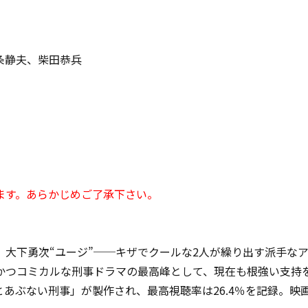
条静夫、柴田恭兵
ます。あらかじめご了承下さい。
、大下勇次“ユージ”──キザでクールな2人が繰り出す派手な
かつコミカルな刑事ドラマの最高峰として、現在も根強い支持を
っとあぶない刑事」が製作され、最高視聴率は26.4％を記録。