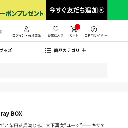
0
様
ログイン・会員登録
お気に入り
カート
ご利用ガイド
グッズ
商品カテゴリ
ay BOX
カ”と柴田恭兵演じる、大下勇次“ユージ”──キザで