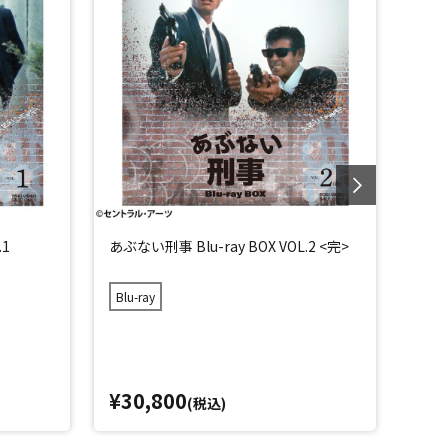
.1
あぶない刑事 Blu-ray BOX VOL.2 <完>
もっと
Blu-ray
DVD
¥30,800
¥1
(税込)