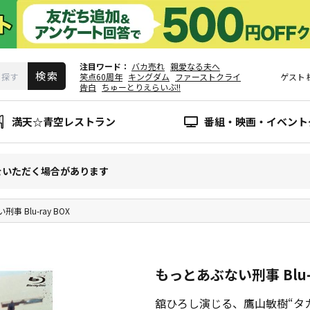
注目ワード
バカ売れ
親愛なる夫へ
笑点60周年
キングダム
ファーストクライ
ゲスト
告白
ちゅーとりえらいぶ!!
満天☆青空レストラン
番組・映画・イベント
をいただく場合があります
 Blu-ray BOX
もっとあぶない刑事 Blu-r
舘ひろし演じる、鷹山敏樹“タ