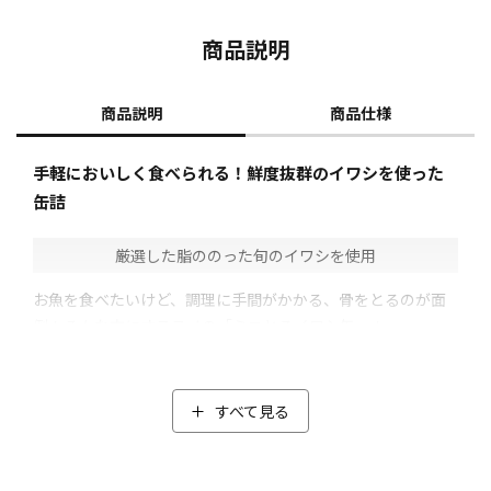
商品説明
商品説明
商品仕様
手軽においしく食べられる！鮮度抜群のイワシを使った
缶詰
厳選した脂ののった旬のイワシを使用
お魚を食べたいけど、調理に手間がかかる、骨をとるのが面
倒！そんな方にオススメの「ミニとろイワシ缶」！
イワシの旬最盛期(6～8月頃もしくは1月頃)に千葉県銚子港で
水揚げされた鮮度抜群のマイワシの中から、脂ののりとサイ
ズなど、メーカーの厳しい基準をクリアした「ミニとろイワ
すべて見る
シ缶」に見合うイワシだけを使用。
イワシを鮮度が良いうちに缶詰にすることで、素材のうま味
をギュッと閉じ込めました。