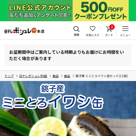
0
検索
お気に入り
カート
メニュー
お盆期間中はご案内している時期よりもお届けにお時間をい
ただく場合があります
トップ
日テレポシュレBS店
食品
食品
銚子産 ミニとろイワシ缶セット(12缶)