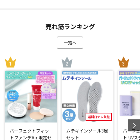
「ミニとろイワシ缶」に使えるまとまった量のイワシが水揚
げされることは年に数回しかなく(*1)、なかなか流通しない
貴重な缶詰をポシュレで確保しました！
売れ筋ランキング
骨までトロトロで食べやすい！アレンジも自在
一覧へ
イワシの頭と尾、内臓を丁寧に取り除き、こだわりの調味料
を加え骨まで柔らかく煮込みました。
素材の味がしっかりしているので、調味料は喜界島産のきび
糖と、小豆島の醤油(しょうゆ)蔵「ヤマヒサ」がつくる国産丸
大豆醤油(しょうゆ)だけ。じんわりとした甘みはご飯にぴった
り！
骨まで丸ごと食べられるので、お子様からご年配の方まで簡
単においしくお召し上がりいただけます。
骨ごと食べられるからカルシウムたっぷり！イワシは栄養価
が高く、たんぱく質も豊富。ビタミンD、ビタミンB12、おと
送料日テレ負担
なが気になるDHAやEPAも手軽に摂れちゃいます！
パーフェクトフィッ
ムテキインソール3足
パーフ
トファンデAir 限定セ
セット
ト UV
そのままご飯と一緒に召し上がるのももちろんおいしいです