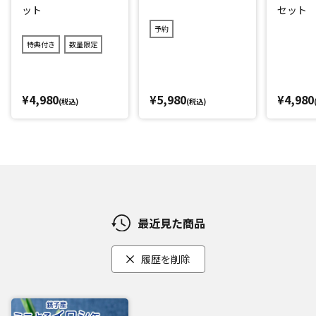
ット
セット
が、シンプルな味付けなのでいろいろなアレンジも◎
予約
パスタ、サラダのトッピング、卵とじ丼など使い勝手は抜
特典付き
数量限定
群！イワシのうま味が詰まった煮汁ごと使うのがオススメで
す。
缶詰なので常温保存OK！あと1品足りないときや作るのが面
¥4,980
¥5,980
¥4,980
倒、1人分のちょっとした量だけほしい！というときにオスス
(税込)
(税込)
メです！
【お召し上がり方】
缶を開けてそのまま。缶から器に移して、そのままお召し上
がりいただけます。
ほかにもアレンジとして、パスタやサラダ、ピザにトッピン
グやイワシ丼などもオススメです。
最近見た商品
イワシのうま味を含んだ煮汁ごと使うのがオススメ！便利な
レシピ付きです！
履歴を削除
*1：メーカー調べ