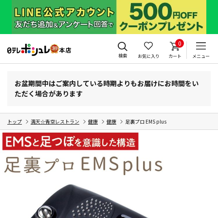
0
検索
お気に入り
カート
メニュー
お盆期間中はご案内している時期よりもお届けにお時間をい
ただく場合があります
トップ
満天☆青空レストラン
健康
健康
足裏プロ EMS plus