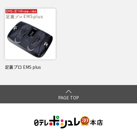
(1)低周波→(2)低周波→(1)
【EMS強度レベル・使い方】
・レベル1～レベル10 ※最初はレベル１からゆっくりと強度
を上げてください。
・かかとの位置を合わせて使用してください。本体の線に足
裏を合わせます。足のサイズによってかかとを合わせる位置
が変わります。
22.5cm以下→1番前の白い線 23～25.5cm → 真ん中の白
足裏プロ EMS plus
い線 26cm以上 → 1番後ろの黒いところ
*1：使用中の一時的な効果によるもの
PAGE TOP
閉じる