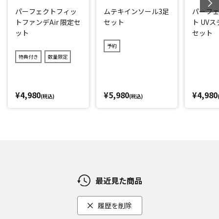
EMSを使い分けてアウターマッスル、インナーマッスルを効
パーフェクトフィッ
ムテキインソール3足
パーフ
率良く刺激することができます。
トファンデAir 限定セ
セット
ト UV
3種類のモード、10段階のレベル調整ができるので、好みや体
ット
セット
調に合わせた筋肉のケアが可能です。
予約
特典付き
数量限定
足裏をEMS で刺激をした後に両サイドに設置された足裏スト
レッチボールで足裏を心地よく刺激！
体重を掛けながらコロコロすることで、痛気持ち良く刺激さ
¥4,980
¥5,980
¥4,980
れ気分もスッキリ！
(税込)
(税込)
【3種類のモード】
モード1：全体を満遍なく鍛えたい方におすすめ
(1)低周波→(2)低周波→(3)中周波→(4)高周波→(1)
モード2：日常生活のトレーニングや姿勢を意識したい方にお
すすめ
最近見た商品
(1)中周波→(2)高周波→(1)
履歴を削除
モード3：積極的な運動効果が欲しい方におすすめ