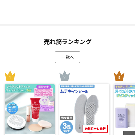
太ももまでの筋肉をEMSで効率的に刺激するアイテムです！
身体を支える役割のあるかかとの骨「しょう骨」を本体のへ
こみの部分に置くことにより、しょう骨を正しい位置に導き
ます(*1)。さらに本体の150の突起の上に立つことで、重心が
安定し自然と正しい姿勢に導きます。(*1)
売れ筋ランキング
立った状態でEMSを1回たったの10分使用することで電気刺激
がより遠くまで届き、効率的に脚のトレーニングを行うこと
一覧へ
ができます。
EMSが出力される突起部分は、與那嶺さんの30年以上の足つ
ぼ経験から効率よく筋肉を刺激できるよう配置しており、EM
Sが通電する金属部分や突起の太さ・高さを変え、小さく細か
く刺激したい足先は突起を細く長くし、強い刺激を与え、大
きくじっくり刺激したいかかと付近は太く短い突起でじっく
りと刺激します。
3種のEMS周波数を搭載
「足裏プロ EMS plus」には、低・中・高周波のEMSを搭載。
送料日テレ負担