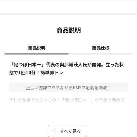
商品説明
商品説明
商品仕様
「足つぼ日本一」代表の與那嶺茂人氏が開発。立った状
態で1回10分！簡単脚トレ
正しい姿勢で立ちながらEMSで足裏を刺激！
テレビ番組でもおなじみ！「足つぼ日本一」の代表を務める
與那嶺さんが、「いつまでも自分の脚で健康に歩いてほし
い」という思いから開発。
與那嶺さんのメソッドを詰め込んだアイテム「足裏プロ EMS
plus」は、足つぼを意識した構造。與那嶺さんの考える正し
すべて見る
い姿勢に導きながら、人の身体を支える土台である足裏から