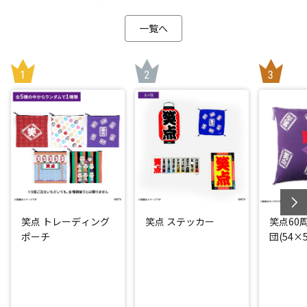
一覧へ
笑点 トレーディング
笑点 ステッカー
笑点60
ポーチ
団(54×