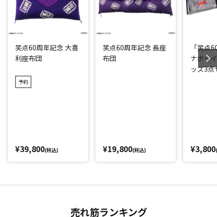
笑点60周年記念 大喜
笑点60周年記念 長座
「笑点6
利座布団
布団
ナボー
ッズ3点
予約
¥39,800
¥19,800
¥3,800
(税込)
(税込)
売れ筋ランキング