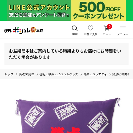
0
検索
お気に入り
カート
メニュー
お盆期間中はご案内している時期よりもお届けにお時間をい
ただく場合があります
トップ
笑点60周年
番組・映画・イベントグッズ
音楽・バラエティ
笑点60周年記念